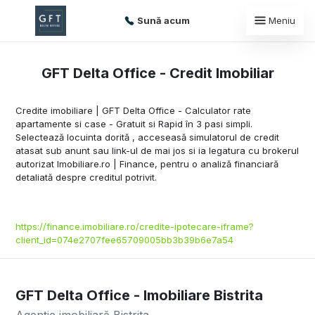
Sună acum
Meniu
GFT Delta Office - Credit Imobiliar
Credite imobiliare | GFT Delta Office -
Calculator rate
apartamente si case - Gratuit si Rapid
în 3 pasi simpli.
S
electează locuinta dorită , acceseasă simulatorul de credit
atasat sub anunt sau link-ul de mai jos si ia legatura cu brokerul
autorizat Imobiliare.ro | Finance, pentru o
analiză financiară
detaliată despre creditul potrivit.
https://finance.imobiliare.ro/credite-ipotecare-iframe?
client_id=074e2707fee65709005bb3b39b6e7a54
GFT Delta Office - Imobiliare Bistrita