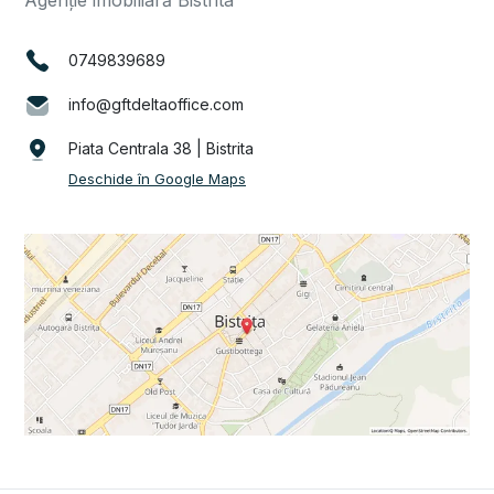
Agenție imobiliară Bistrita
0749839689
info@gftdeltaoffice.com
Piata Centrala 38 | Bistrita
Deschide în Google Maps