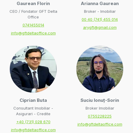
Gaurean Florin
Arianna Gaurean
CEO / Fondator GFT Delta
Broker - Imobiliar
Office
00 40 (741) 455 014
0741455014
arygft@gmail.com
info@gftdeltaoffice.com
Ciprian Buta
Suciu Ionuț-Sorin
Consultant Imobiliar -
Broker Imobiliar
Asigurari - Credite
0755228225
+40 (731) 028 670
info@gftdeltaoffice.com
info@gftdeltaoffice.com