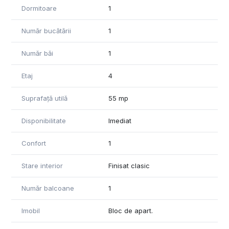
Pentru detalii sau vizionare nu ezita sa ne contactezi
Dormitoare
1
0755 228 225 Ionuț
Număr bucătării
1
Număr băi
1
Etaj
4
Suprafață utilă
55 mp
Disponibilitate
Imediat
Confort
1
Stare interior
Finisat clasic
Număr balcoane
1
Imobil
Bloc de apart.