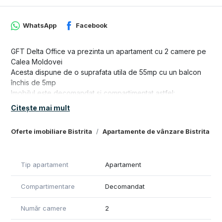
WhatsApp
Facebook
GFT Delta Office va prezinta un apartament cu 2 camere pe
Calea Moldovei
Acesta dispune de o suprafata utila de 55mp cu un balcon
închis de 5mp
Imobilul este decomandat si compartimentat astfel:
- Living
Citește mai mult
-Bucatarie
-Dormitor
Oferte imobiliare Bistrita
Apartamente de vânzare Bistrita
-Baie
-Balcon (intrarea le balcon se poate face din living, bucatarie
si dormitor)
Tip apartament
Apartament
Blocul este izolat exterior, iar încălzirea se face prin
pardosea
Compartimentare
Decomandat
Acesta dispune de lift si interfon
Imobilul este finisat modern cu materiale de calitate
Număr camere
2
Pret: 99.500€