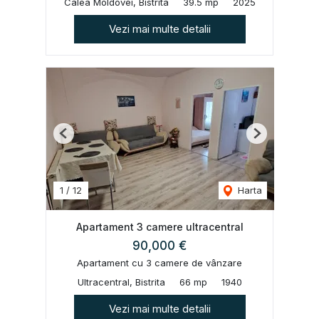
Calea Moldovei, Bistrita
39.5 mp
2025
Vezi mai multe detalii
Previous
Next
1
/
12
Harta
Apartament 3 camere ultracentral
90,000 €
Apartament cu 3 camere de vânzare
Ultracentral, Bistrita
66 mp
1940
Vezi mai multe detalii