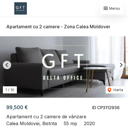
Meniu
Apartament cu 2 camere - Zona Calea Moldovei
Previous
Nex
1
/
10
Harta
99,500 €
ID CP3112936
Apartament cu 2 camere de vânzare
Calea Moldovei, Bistrita
55 mp
2020