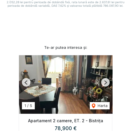
Te-ar putea interesa și:
Previous
Next
1
/
5
Harta
Apartament 2 camere, ET. 2 - Bistrița
78,900 €