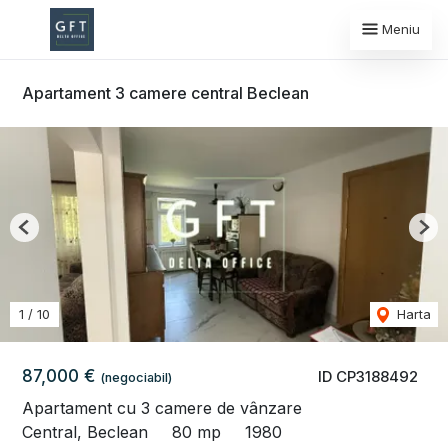
Meniu
Apartament 3 camere central Beclean
Previous
Nex
1
/
10
Harta
87,000 €
ID CP3188492
(negociabil)
Apartament cu 3 camere de vânzare
Central, Beclean
80 mp
1980