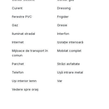
Curent
Dressing
Ferestre PVC
Frigider
Gaz
Gresie
Iluminat stradal
Interfon
Internet
Izolație interioară
Mijloace de transport în
Mobilat complet
comun
Parchet
Străzi asfaltate
Telefon
Ușă intrare metal
Uși interior lemn
Var
Vedere spre oraș