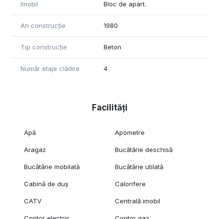
Imobil
Bloc de apart.
An construcție
1980
Tip construcție
Beton
Număr etaje clădire
4
Facilități
Apă
Apometre
Aragaz
Bucătărie deschisă
Bucătărie mobilată
Bucătărie utilată
Cabină de duș
Calorifere
CATV
Centrală imobil
Contor electric
Contor gaz