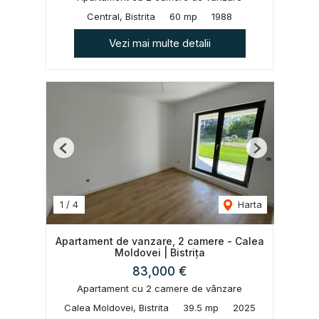
Central, Bistrita
60 mp
1988
Vezi mai multe detalii
Previous
Next
1
/
4
Harta
Apartament de vanzare, 2 camere - Calea
Moldovei | Bistrița
83,000 €
Apartament cu 2 camere de vânzare
Calea Moldovei, Bistrita
39.5 mp
2025