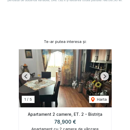
Te-ar putea interesa și:
Previous
Next
1
/
5
Harta
Apartament 2 camere, ET. 2 - Bistrița
78,900 €
Apartament cu 2 camere de vânzare