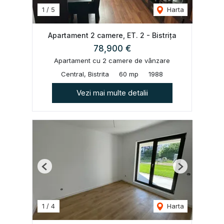
1
/
5
Harta
Apartament 2 camere, ET. 2 - Bistrița
78,900 €
Apartament cu 2 camere de vânzare
Central, Bistrita
60 mp
1988
Vezi mai multe detalii
Previous
Next
1
/
4
Harta