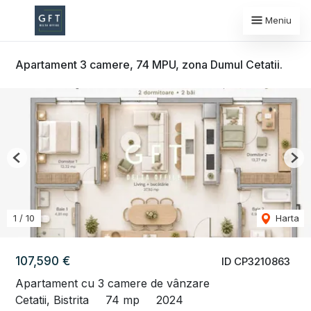
Meniu
Apartament 3 camere, 74 MPU, zona Dumul Cetatii.
Previous
Nex
1
/
10
Harta
107,590 €
ID CP3210863
Apartament cu 3 camere de vânzare
Cetatii, Bistrita
74 mp
2024