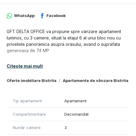
WhatsApp
Facebook
GFT DELTA OFFICE va propune spre vanzare apartament
luminos, cu 3 camere, situat la etajul 6 al unui bloc nou cu
priveliste panoramica asupra orasului, avand o suprafata
generoasa de 74 MP
Compartimentare: living cu bucatarie open-space, doua
Citește mai mult
dormitoare si doua bai.
Blocul dispune de lift modern
Oferte imobiliare Bistrita
Apartamente de vânzare Bistrita
Sistem incalzire: centrala proprie, incalzire in pardoseala
Tip apartament
Apartament
Se vinde la stadiul de semifinisat
Compartimentare
Decomandat
Pretul este de: 107.590 EURO
Nr. de telefon: 0740920063
Număr camere
3