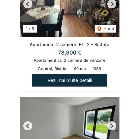
Previous
Next
1
/
5
Harta
Apartament 2 camere, ET. 2 - Bistrița
78,900 €
Apartament cu 2 camere de vânzare
Central, Bistrita
60 mp
1988
Vezi mai multe detalii
Previous
Next