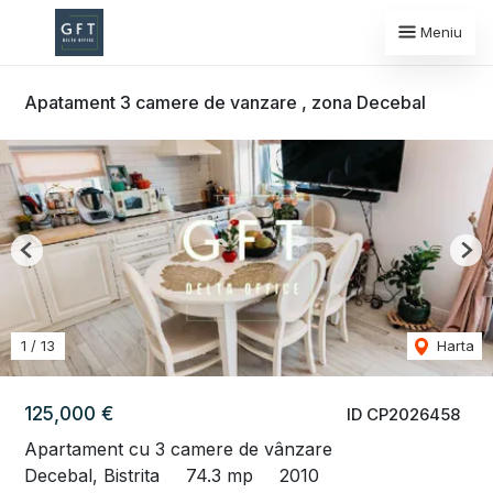
Meniu
Apatament 3 camere de vanzare , zona Decebal
Previous
Nex
1
/
13
Harta
125,000 €
ID CP2026458
Apartament cu 3 camere de vânzare
Decebal, Bistrita
74.3 mp
2010