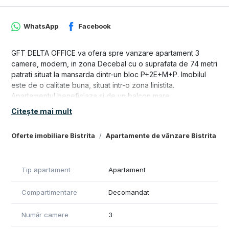
WhatsApp
Facebook
GFT DELTA OFFICE va ofera spre vanzare apartament 3
camere, modern, in zona Decebal cu o suprafata de 74 metri
patrati situat la mansarda dintr-un bloc P+2E+M+P. Imobilul
este de o calitate buna, situat intr-o zona linistita.
Apartamentul beneficiaza si de un balcon mare.
Citește mai mult
Compartimentare: hol, bucatarie+living open space, baie, 2
dormitoare, balcon
Oferte imobiliare Bistrita
Apartamente de vânzare Bistrita
-apartamentul se vinde complet mobilat/utilat
-spatiu de joaca pentru copii in curtea blocului
-situat la cateva minute de centrul orasului
Tip apartament
Apartament
-camerele sunt spatioase si luminoase
-loc de depozitare in pod
Compartimentare
Decomandat
PRET: 125.000 EURO
Număr camere
3
Pentru mai multe informatii sau pentru a programa o