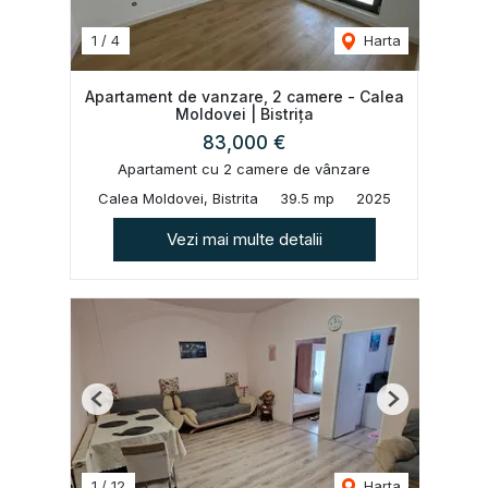
1
/
4
Harta
Apartament de vanzare, 2 camere - Calea
Moldovei | Bistrița
83,000 €
Apartament cu 2 camere de vânzare
Calea Moldovei, Bistrita
39.5 mp
2025
Vezi mai multe detalii
Previous
Next
1
/
12
Harta