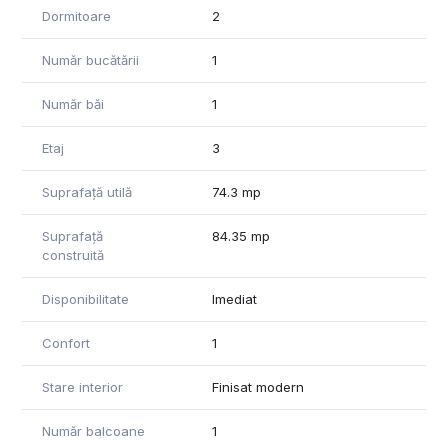
vizionare, nu ezitati sa ne contactati telefonic la 0741455014.
Dormitoare
2
Va multumim!
Număr bucătării
1
Număr băi
1
Etaj
3
Suprafață utilă
74.3 mp
Suprafață
84.35 mp
construită
Disponibilitate
Imediat
Confort
1
Stare interior
Finisat modern
Număr balcoane
1