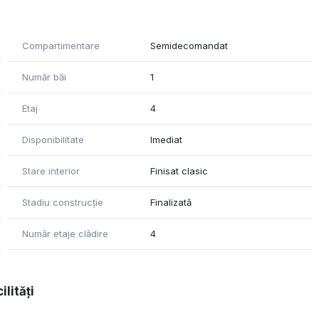
ropiere de scoli, gradinite, farmacii, magazine alimentare,
Compartimentare
Semidecomandat
Număr băi
1
Etaj
4
Disponibilitate
Imediat
Stare interior
Finisat clasic
Stadiu construcție
Finalizată
Număr etaje clădire
4
ilități