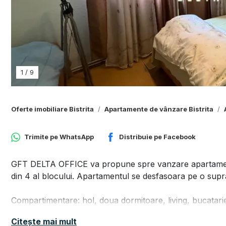
1
/
9
Oferte imobiliare Bistrita
Apartamente de vânzare Bistrita
Trimite pe
WhatsApp
Distribuie pe
Facebook
GFT DELTA OFFICE va propune spre vanzare apartament 
din 4 al blocului. Apartamentul se desfasoara pe o supra
Compartimentare: hol, doua dormitoare, living, bucatarie
Blocul a fost reabilitat termic in anul 2024.
Citește mai mult