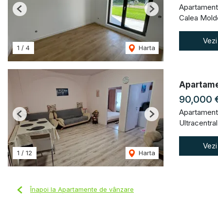
Apartament
Previous
Next
Calea Moldo
Vezi
1
/
4
Harta
Apartame
90,000 
Apartament
Previous
Next
Ultracentral,
Vezi
1
/
12
Harta
Înapoi la Apartamente de vânzare