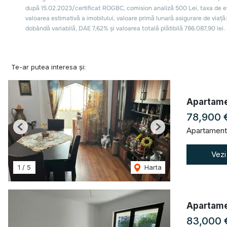
Te-ar putea interesa și:
Apartamen
78,900 
Apartament
Previous
Next
Vezi
1
/
5
Harta
Apartamen
83,000 