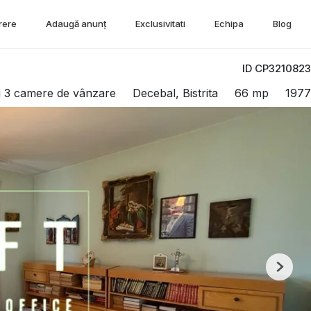
rere
Adaugă anunț
Exclusivitati
Echipa
Blog
ID CP3210823
 3 camere de vânzare
Decebal, Bistrita
66 mp
1977
Next