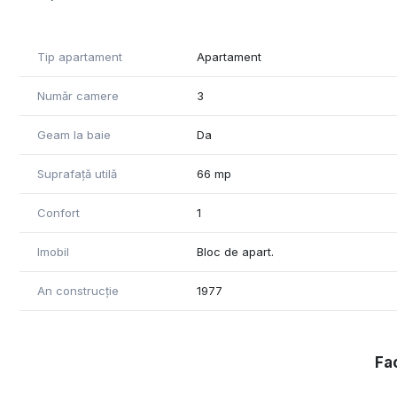
Apartamentul se vinde exact cum se prezinta in poze.
Un mare avantaj al imobilului este faptul ca se afla in ap
Tip apartament
Apartament
banci, statii transport mijloc in comun.
Număr camere
3
Pret: 66.500 EURO
Geam la baie
Da
Telefon: 0740920063
Suprafață utilă
66 mp
Confort
1
Imobil
Bloc de apart.
An construcție
1977
Fac