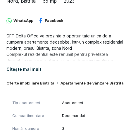
Nord, Bistrita
65 mp
2023
WhatsApp
Facebook
GFT Delta Office va prezinta o oportunitate unica de a
cumpara apartamente deosebite, intr-un complex rezidential
modern, orasul Bistrita, zona Nord
Complexul rezidential este renumit pentru privelistea
deosebita pe care o ofera, asigurandu-va momente de
relaxare si liniste, bucurandu-va de aerul proaspat si de
Citește mai mult
frumusetea imprejurimilor.
Oferte imobiliare Bistrita
Apartamente de vânzare Bistrita
Apartamentul are o sprafata construita de 80 de metri patrati,
este perfect pentru cei care cauta un spatiu confortabil si
modern, cu toate facilitatile necesare.
Tip apartament
Apartament
Se predau la stadiul de finisat complet, fara a fi nevoie sa
faceti alte investitii. Geamurile termopan asigura o izolatie
Compartimentare
Decomandat
termica si fonica excelenta, iar balcoanele va ofera
posibilitatea de a petrece timp in aer liber, bucurandu-va de
Număr camere
3