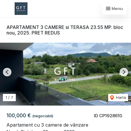
Meniu
APARTAMENT 3 CAMERE si TERASA 23.55 MP. bloc
nou, 2025. PRET REDUS
Previous
Nex
1
/
7
Harta
100,000 €
ID CP1928610
(negociabil)
Apartament cu 3 camere de vânzare