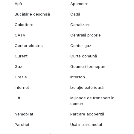
Apă
Apometre
Bucătărie deschisă
Cadă
Calorifere
Canalizare
CATV
Centrală proprie
Contor electric
Contor gaz
Curent
Curte comună
Gaz
Geamuri termopan
Gresie
Interfon
Internet
Izolație exterioară
Lift
Mijloace de transport în
comun
Nemobilat
Parcare acoperită
Parchet
Ușă intrare metal