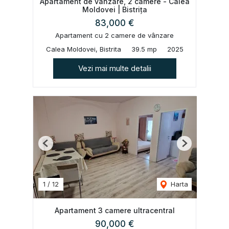
Apartament de vanzare, 2 camere - Calea
Moldovei | Bistrița
83,000 €
Apartament cu 2 camere de vânzare
Calea Moldovei, Bistrita
39.5 mp
2025
Vezi mai multe detalii
Previous
Next
1
/
12
Harta
Apartament 3 camere ultracentral
90,000 €