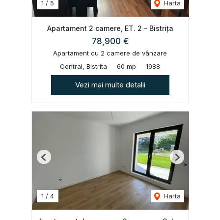
1
/
5
Harta
Apartament 2 camere, ET. 2 - Bistrița
78,900 €
Apartament cu 2 camere de vânzare
Central, Bistrita
60 mp
1988
Vezi mai multe detalii
Previous
Next
1
/
4
Harta