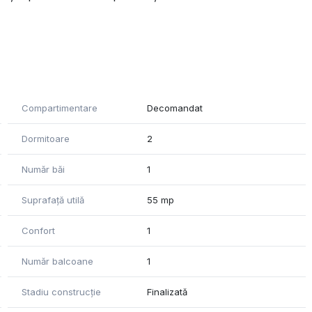
Compartimentare
Decomandat
Dormitoare
2
Număr băi
1
Suprafață utilă
55 mp
Confort
1
Număr balcoane
1
ță
Stadiu construcție
Finalizată
e – perfect pentru familii