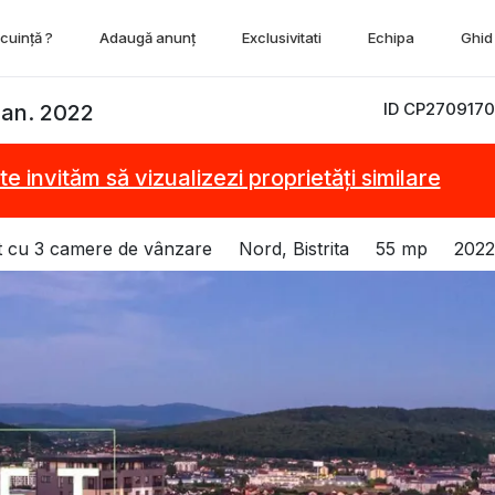
ocuință ?
Adaugă anunț
Exclusivitati
Echipa
Ghid 
ID CP2709170
 an. 2022
te invităm să vizualizezi proprietăți similare
 cu 3 camere de vânzare
Nord, Bistrita
55 mp
2022