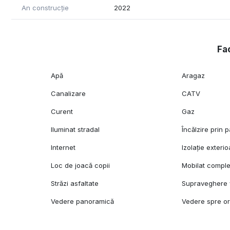
Magazine si supermarketuri la mai putin de 5 minute (Pe
An construcție
2022
Locația oferă acces rapid către punctele de interes ale o
Preț: 97.000€, negociabil
Fac
Contact:
Suciu Ionuț
Apă
Aragaz
0755 228 225
Canalizare
CATV
Curent
Gaz
Iluminat stradal
Încălzire prin 
Internet
Izolație exterio
Loc de joacă copii
Mobilat comple
Străzi asfaltate
Supraveghere 
Vedere panoramică
Vedere spre o