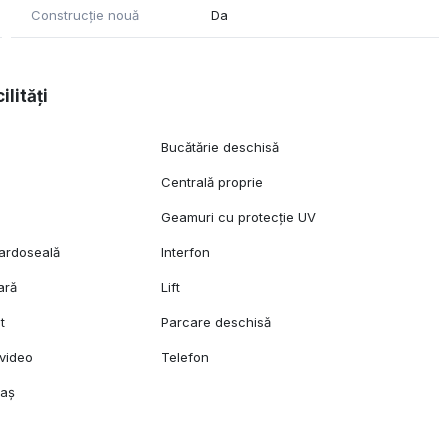
nny, kaufland, Lidl)
Construcție nouă
Da
rașului, într-o zonă în continuă dezvoltare.
ilități
Bucătărie deschisă
Centrală proprie
Geamuri cu protecție UV
pardoseală
Interfon
ară
Lift
t
Parcare deschisă
video
Telefon
raș