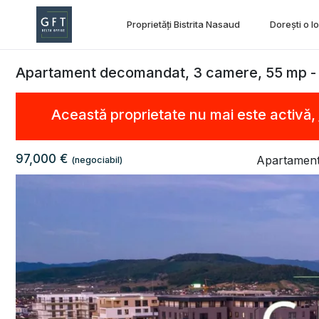
Proprietăți Bistrita Nasaud
Dorești o l
Apartament decomandat, 3 camere, 55 mp -
Această proprietate nu mai este activă,
97,000 €
Apartament
(negociabil)