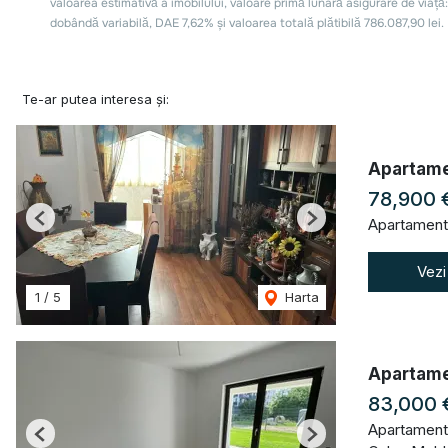
Te-ar putea interesa și:
Apartamen
78,900 
Apartament
Previous
Next
Vezi
1
/
5
Harta
Apartamen
83,000 
Apartament
Previous
Next