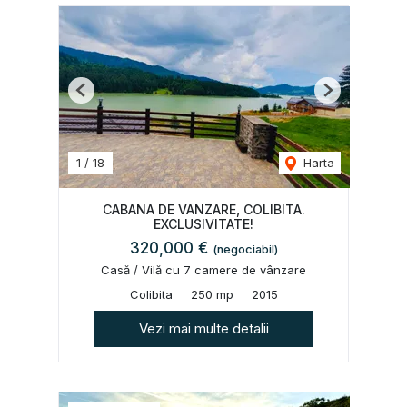
Previous
Next
1
/
18
Harta
CABANA DE VANZARE, COLIBITA.
EXCLUSIVITATE!
320,000 €
(negociabil)
Casă / Vilă cu 7 camere de vânzare
Colibita
250 mp
2015
Vezi mai multe detalii