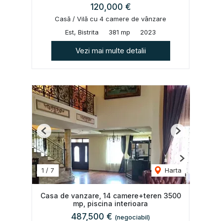
120,000 €
Casă / Vilă cu 4 camere de vânzare
Est, Bistrita
381 mp
2023
Vezi mai multe detalii
Previous
Next
1
/
7
Harta
Casa de vanzare, 14 camere+teren 3500
mp, piscina interioara
487,500 €
(negociabil)