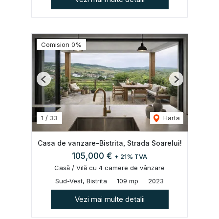
Comision 0%
Previous
Next
1
/
33
Harta
Casa de vanzare-Bistrita, Strada Soarelui!
105,000 €
+ 21% TVA
Casă / Vilă cu 4 camere de vânzare
Sud-Vest, Bistrita
109 mp
2023
Vezi mai multe detalii