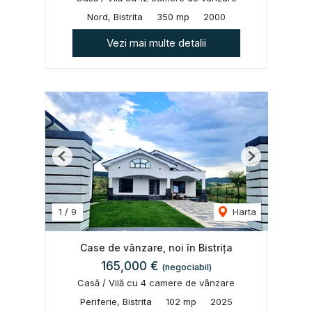
Nord, Bistrita
350 mp
2000
Vezi mai multe detalii
Previous
Next
1
/
9
Harta
Case de vânzare, noi în Bistrița
165,000 €
(negociabil)
Casă / Vilă cu 4 camere de vânzare
Periferie, Bistrita
102 mp
2025