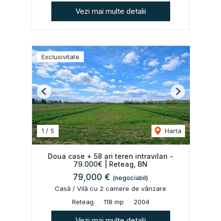
Vezi mai multe detalii
Exclusivitate
Previous
Next
1
/
5
Harta
Doua case + 58 ari teren intravilan -
79.000€ | Reteag, BN
79,000 €
(negociabil)
Casă / Vilă cu 2 camere de vânzare
Reteag
118 mp
2004
Vezi mai multe detalii