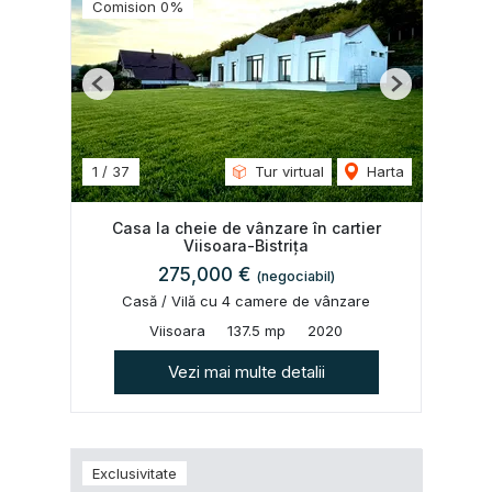
Comision 0%
Previous
Next
1
/
37
Tur virtual
Harta
Casa la cheie de vânzare în cartier
Viisoara-Bistrița
275,000 €
(negociabil)
Casă / Vilă cu 4 camere de vânzare
Viisoara
137.5 mp
2020
Vezi mai multe detalii
Exclusivitate