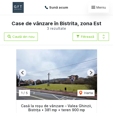
Sună acum
Meniu
Case de vânzare în Bistrita, zona Est
3 rezultate
Caută din nou
Filtrează
Previous
Next
1
/
5
Harta
Casă la roșu de vânzare – Valea Ghinzii,
Bistrița • 381 mp + teren 900 mp