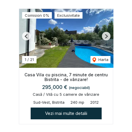
Comision 0%
Exclusivitate
Previous
Next
1
/
21
Harta
Casa Vila cu piscina, 7 minute de centru
Bistrita - de vânzare!
295,000 €
(negociabil)
Casă / Vilă cu 5 camere de vânzare
Sud-Vest, Bistrita
240 mp
2012
Vezi mai multe detalii