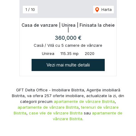
1
/
10
Harta
Casa de vanzare | Unirea | Finisata la cheie
|
360,000 €
Casă / Vilă cu 5 camere de vânzare
Unirea
115.35 mp
2020
Vezi mai multe detalii
GFT Delta Office - Imobiliare Bistrita, Agenție imobiliară
Bistrita, va ofera 257 oferte imobiliare, actualizate la zi, din
categorii precum
apartamente de vânzare Bistrita
,
apartamente de vânzare Bistrita
,
terenuri de vânzare
Bistrita
,
case vile de vânzare Bistrita
sau
apartamente de
vânzare Bistrita
.