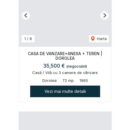
Previous
Next
1
/
8
Harta
CASA DE VANZARE+ANEXA + TEREN |
DOROLEA
35,500 €
(negociabil)
Casă / Vilă cu 3 camere de vânzare
Dorolea
72 mp
1960
Vezi mai multe detalii