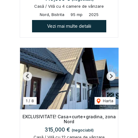
Casă / Vilă cu 4 camere de vânzare
Nord, Bistrita
95 mp
2025
Vezi mai multe detalii
Previous
Next
1
/
8
Harta
EXCLUSIVITATE! Casa+curte+gradina, zona
Nord
315,000 €
(negociabil)
Casă / Vilă cu 12 camere de vânzare