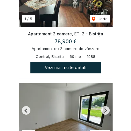
1
/
5
Harta
Apartament 2 camere, ET. 2 - Bistrița
78,900 €
Apartament cu 2 camere de vânzare
Central, Bistrita
60 mp
1988
Vezi mai multe detalii
Previous
Next