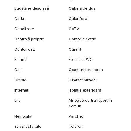
Bucătărie deschisă
Cabină de duș
Cadă
Calorifere
Canalizare
CATV
Centrală proprie
Contor electric
Contor gaz
Curent
Faianță
Ferestre PVC
Gaz
Geamuri termopan
Gresie
Iluminat stradal
Internet
Izolație exterioară
Lift
Mijloace de transport în
comun
Nemobilat
Parchet
Străzi asfaltate
Telefon