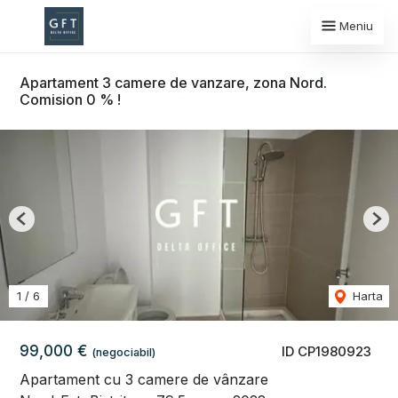
Meniu
Apartament 3 camere de vanzare, zona Nord.
Comision 0 % !
Previous
Nex
1
/
6
Harta
99,000 €
ID CP1980923
(negociabil)
Apartament cu 3 camere de vânzare