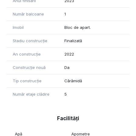
Anul finisării
2023
Număr balcoane
1
Imobil
Bloc de apart.
Stadiu construcție
Finalizată
An construcție
2022
Construcție nouă
Da
Tip construcție
Cărămidă
Număr etaje clădire
5
Facilități
Apă
Apometre