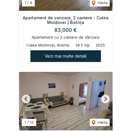
1
/
4
Harta
Apartament de vanzare, 2 camere - Calea
Moldovei | Bistrița
83,000 €
Apartament cu 2 camere de vânzare
Calea Moldovei, Bistrita
39.5 mp
2025
Vezi mai multe detalii
Previous
Next
1
/
12
Harta