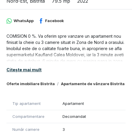
Nord-Est, Bistrita
79.5 mp
2022
WhatsApp
Facebook
COMISION 0 %. Va oferim spre vanzare un apartament nou
finisat la cheie cu 3 camere situat in Zona de Nord a orasului.
Imobilul este de o calitate foarte buna, in apropriere se afla
supermarketul Kaufland Calea Moldovei, iar la 3 minute aveti
statia de autobuz, 6 minute de mers cu masina pana in zona
centrala.
Citește mai mult
- imobil nou construit ultramodern
Oferte imobiliare Bistrita
Apartamente de vânzare Bistrita
- suprafata construita este de 79,5 mp
- dispune de un balcon cu suprafata de 6 mp
- apartamentul se afla la etajul 4
- se vinde finisat cu gresie, parchet, faianta si usi noi
Tip apartament
Apartament
- baie finisata cu sanitarele montate
- hol foarte generos
Compartimentare
Decomandat
Compartimentare: 2 dormitoare, living open space cu
bucataria, 2 bai, hol, balcon
Număr camere
3