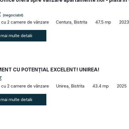
 Office ofera spre vânzare apartamente noi - plata în
€
(negociabil)
 cu 2 camere de vânzare
Centura, Bistrita
47.5 mp
2023
 mai multe detalii
ENT CU POTENȚIAL EXCELENT! UNIREA!
€
 cu 2 camere de vânzare
Unirea, Bistrita
43.4 mp
2025
 mai multe detalii