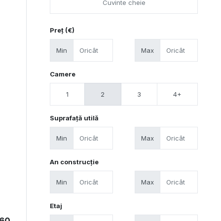
Preț (€)
Min
Max
Camere
1
2
3
4+
Suprafață utilă
Min
Max
An construcție
Min
Max
Etaj