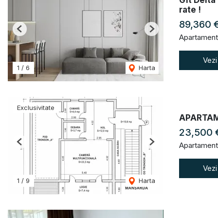
Gft Delta
rate !
89,360 
Previous
Next
Apartament
Vezi
1
/
6
Harta
Exclusivitate
APARTAM
23,500 
Apartament
Previous
Next
Vezi
1
/
9
Harta