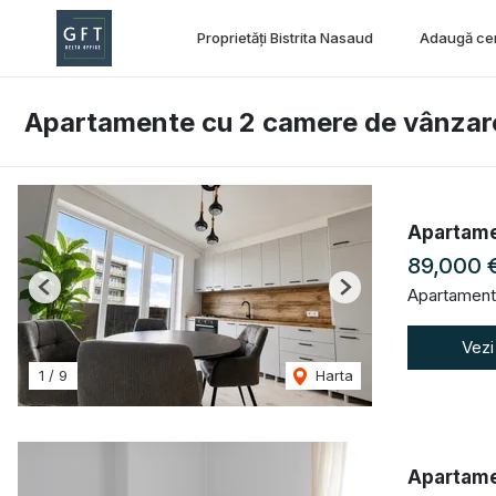
Proprietăți Bistrita Nasaud
Adaugă ce
Apartamente cu 2 camere de vânzare 
Apartame
89,000 
Apartament
Previous
Next
Vezi
1
/
9
Harta
Apartame