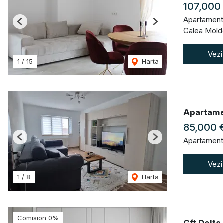
107,000
Apartament
Previous
Next
Calea Moldo
Vezi
1
/
15
Harta
Apartame
85,000 
Apartament
Previous
Next
Vezi
1
/
8
Harta
Comision 0%