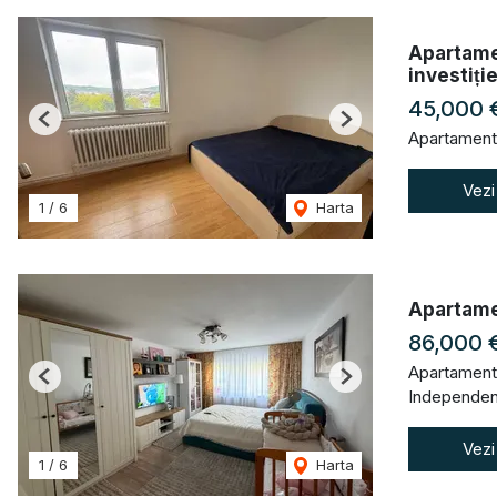
Apartamen
investiție
45,000 
Previous
Next
Apartament
Vezi
1
/
6
Harta
Apartame
86,000 
Apartament
Previous
Next
Independent
Vezi
1
/
6
Harta