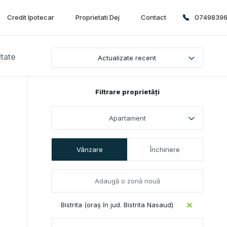
Credit Ipotecar
Proprietati Dej
Contact
0749839
ltate
Actualizate recent
Filtrare proprietăți
Apartament
Vânzare
Închiriere
Bistrita (oraș în jud. Bistrita Nasaud)