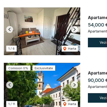
Apartame
54,000 
Apartament
Previous
Next
Vezi
1
/
6
Harta
Comision 0%
Exclusivitate
Apartamen
90,000 
Apartament
Previous
Next
Vezi
1
/
11
Harta