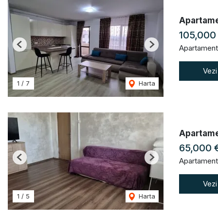
Apartamen
105,000
Apartament
Previous
Next
Vezi
1
/
7
Harta
Apartame
65,000 
Apartament
Previous
Next
Vezi
1
/
5
Harta