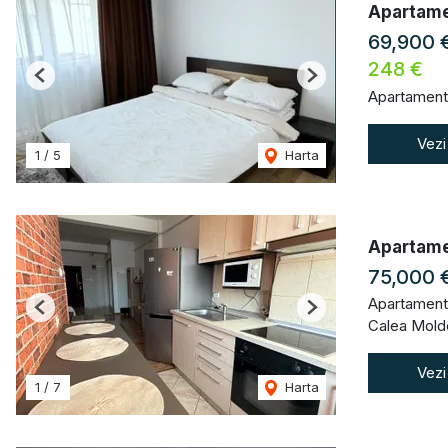
Apartame
69,900 
248 €
Previous
Next
Apartament
Vezi
1
/
5
Harta
Apartame
75,000 
Apartament
Previous
Next
Calea Moldo
Vezi
1
/
7
Harta