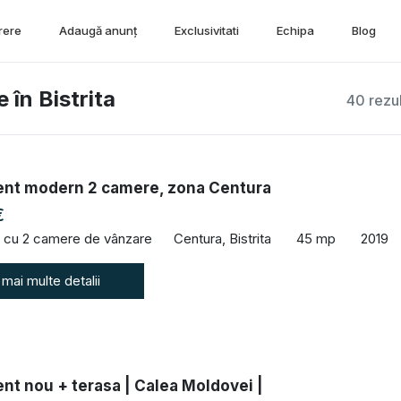
rere
Adaugă anunț
Exclusivitati
Echipa
Blog
în Bistrita
40 rezu
nt modern 2 camere, zona Centura
€
 cu 2 camere de vânzare
Centura, Bistrita
45 mp
2019
 mai multe detalii
nt nou + terasa | Calea Moldovei |