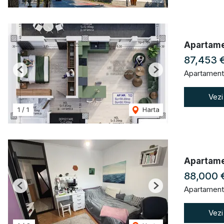
Apartamen
87,453 
Apartament
Previous
Next
Vezi
1
/
1
Harta
Apartamen
88,000 
Apartament
Previous
Next
Vezi