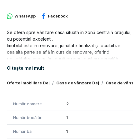
WhatsApp
Facebook
Se oferă spre vânzare casă situată în zonă centrală orașului,
cu potențial excelent .
Imobilul este in renovare, jumătate finalizat și locuibil iar
cealaltă parte se află în curs de renovare, oferind
posibilitatea amenajării după propriul gust și necesități.
Citește mai mult
Proprietatea dispune de:
* beci spațios;
Oferte imobiliare Dej
Case de vânzare Dej
Case de vânzare
* curte proprie;
* poziție excelentă ;
* posibilitate de utilizare atât rezidențială, cât și
Număr camere
2
comercială/investițională.
Număr bucătării
1
Caracteristici :
* Suprafață construita : 90 mp
Număr băi
1
* Suprafață teren: 120mp