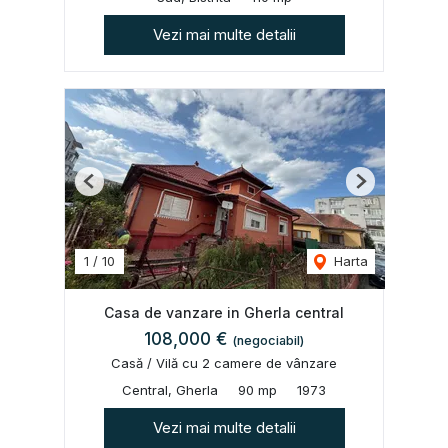
Vezi mai multe detalii
Previous
Next
1
/
10
Harta
Casa de vanzare in Gherla central
108,000 €
(negociabil)
Casă / Vilă cu 2 camere de vânzare
Central, Gherla
90 mp
1973
Vezi mai multe detalii