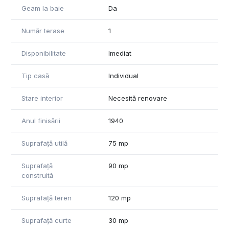
* Terasă utilă : estimativ 9 mp
Geam la baie
Da
* Număr camere: 2
* Bucătărie în renovare
Număr terase
1
* Baia în renovare
* Preț: 49000 €
Disponibilitate
Imediat
Ideală pentru familie, birouri, regim hotelier sau investiție pe
Tip casă
Individual
termen lung.
Stare interior
Necesită renovare
Anul finisării
1940
Suprafață utilă
75 mp
Suprafață
90 mp
construită
Suprafață teren
120 mp
Suprafață curte
30 mp