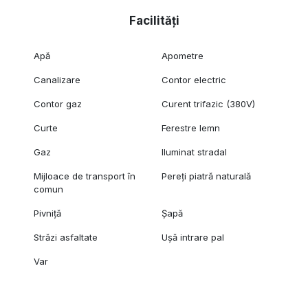
Facilități
Apă
Apometre
Canalizare
Contor electric
Contor gaz
Curent trifazic (380V)
Curte
Ferestre lemn
Gaz
Iluminat stradal
Mijloace de transport în
Pereți piatră naturală
comun
Pivniță
Șapă
Străzi asfaltate
Ușă intrare pal
Var