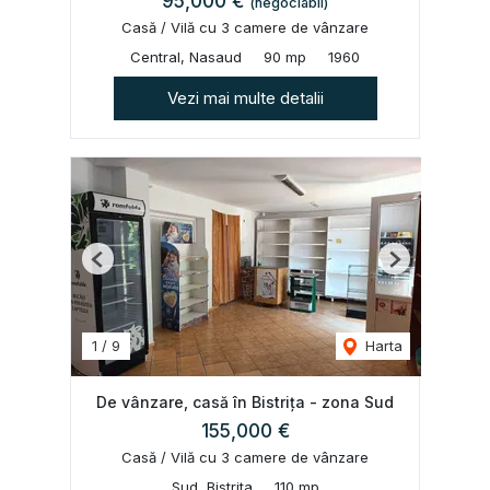
95,000 €
(negociabil)
Casă / Vilă cu 3 camere de vânzare
Central, Nasaud
90 mp
1960
Vezi mai multe detalii
Previous
Next
1
/
9
Harta
De vânzare, casă în Bistrița - zona Sud
155,000 €
Casă / Vilă cu 3 camere de vânzare
Sud, Bistrita
110 mp