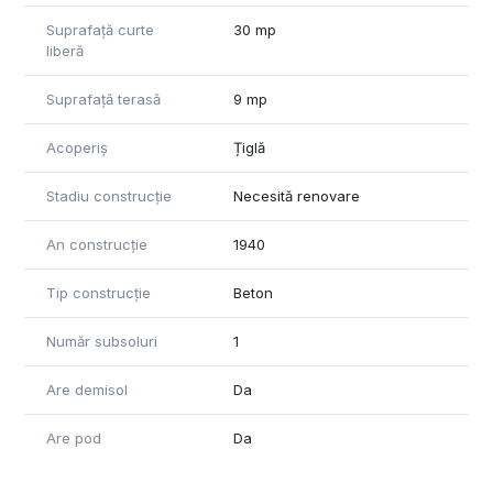
Suprafață curte
30 mp
liberă
Suprafață terasă
9 mp
Acoperiș
Țiglă
Stadiu construcție
Necesită renovare
An construcție
1940
Tip construcție
Beton
Număr subsoluri
1
Are demisol
Da
Are pod
Da