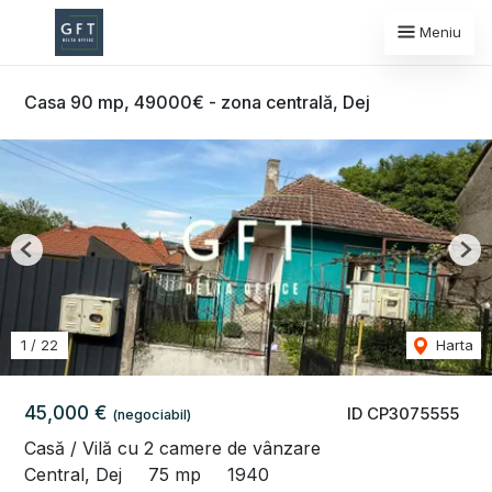
Meniu
Casa 90 mp, 49000€ - zona centrală, Dej
Previous
Nex
1
/
22
Harta
45,000 €
ID CP3075555
(negociabil)
Casă / Vilă cu 2 camere de vânzare
Central, Dej
75 mp
1940