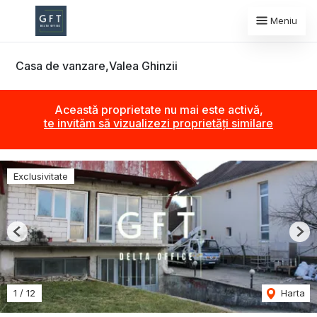
Meniu
Casa de vanzare,Valea Ghinzii
Această proprietate nu mai este activă,
te invităm să vizualizezi proprietăți similare
Exclusivitate
Previous
Nex
1
/
12
Harta