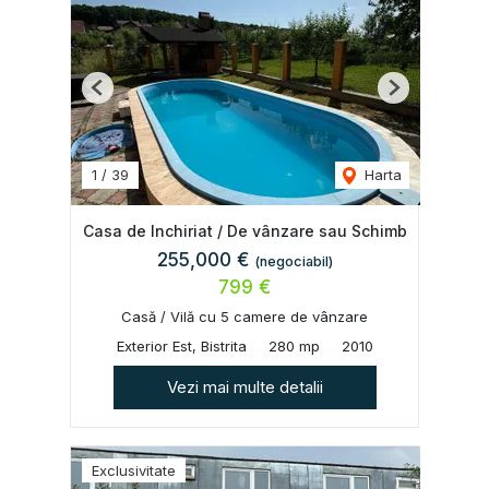
Previous
Next
1
/
39
Harta
Casa de Inchiriat / De vânzare sau Schimb
255,000 €
(negociabil)
799 €
Casă / Vilă cu 5 camere de vânzare
Exterior Est, Bistrita
280 mp
2010
Vezi mai multe detalii
Exclusivitate