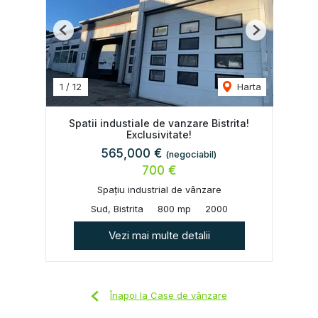
Previous
Next
1
/
12
Harta
Spatii industiale de vanzare Bistrita!
Exclusivitate!
565,000 €
(negociabil)
700 €
Spațiu industrial de vânzare
Sud, Bistrita
800 mp
2000
Vezi mai multe detalii
Înapoi la Case de vânzare