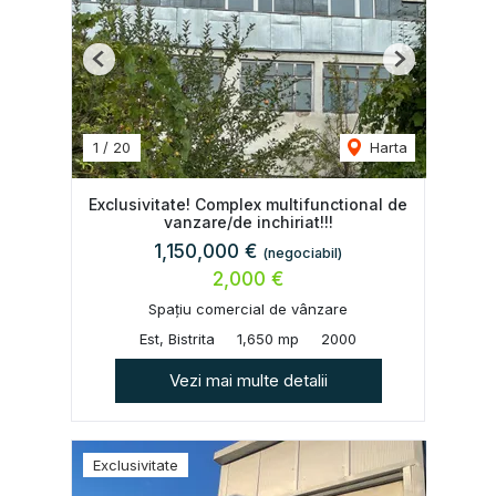
Previous
Next
1
/
20
Harta
Exclusivitate! Complex multifunctional de
vanzare/de inchiriat!!!
1,150,000 €
(negociabil)
2,000 €
Spațiu comercial de vânzare
Est, Bistrita
1,650 mp
2000
Vezi mai multe detalii
Exclusivitate