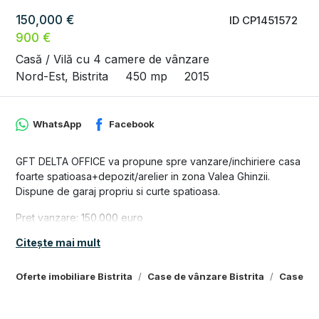
150,000 €
ID CP1451572
900 €
Casă / Vilă cu 4 camere de vânzare
Nord-Est, Bistrita
450 mp
2015
WhatsApp
Facebook
GFT DELTA OFFICE va propune spre vanzare/inchiriere casa
foarte spatioasa+depozit/arelier in zona Valea Ghinzii.
Dispune de garaj propriu si curte spatioasa.
Pret vanzare: 150.000 euro
Pret chirie: 900 euro
Citește mai mult
Pentru mai multe detalii sau a aranja o vizita va asteptam la
sediul nostru, Str. Piata Centrala nr 33 , Bistrita sau telefonic
Oferte imobiliare Bistrita
Case de vânzare Bistrita
Case de 
la: 0749839689 sau 0746918422
Va multumim!