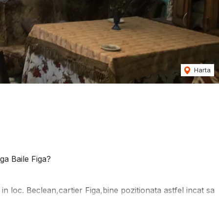
Harta
nga Baile Figa?
n loc. Beclean,cartier Figa,bine pozitionata astfel incat sa
artimentat astfel: