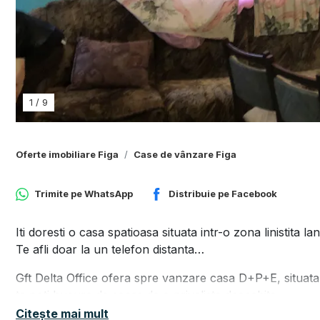
1
/
9
Oferte imobiliare Figa
Case de vânzare Figa
Trimite pe
WhatsApp
Distribuie pe
Facebook
Iti doresti o casa spatioasa situata intr-o zona linistita la
Te afli doar la un telefon distanta…
Gft Delta Office ofera spre vanzare casa D+P+E, situata i
te poti bucura de soare de o priveliste deosebita.
Acest imobil are o suprafata utila de 150 mp si este comp
Citește mai mult