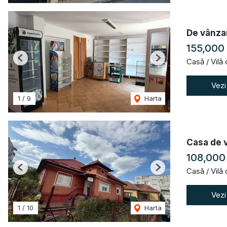
De vânzar
155,000
Casă / Vilă
Previous
Next
Vezi
1
/
9
Harta
Casa de v
108,000
Casă / Vilă
Previous
Next
Vezi
1
/
10
Harta