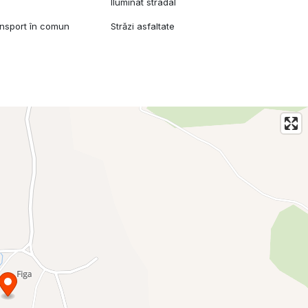
Iluminat stradal
ansport în comun
Străzi asfaltate
nu ezitati sa ne contactati telefonic la: 0749839689