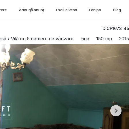
rere
Adaugă anunț
Exclusivitati
Echipa
Blog
ID CP1673145
asă / Vilă cu 5 camere de vânzare
Figa
150 mp
2015
Next