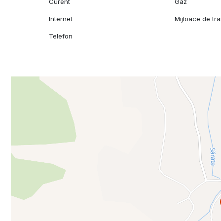
Curent
Gaz
Pret: 65000 €, negociabil
Schimb cu apartament ,etajul 1,parter. Bistrita/ Beclean
Internet
Mijloace de tr
Pentru mai multe detalii sau pentru a aranja o vizionare 
Telefon
Va multumim!