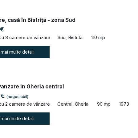
e, casă în Bistrița - zona Sud
 €
 cu 3 camere de vânzare
Sud, Bistrita
110 mp
 mai multe detalii
anzare in Gherla central
 €
(negociabil)
 cu 2 camere de vânzare
Central, Gherla
90 mp
1973
 mai multe detalii