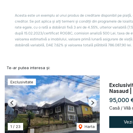
Te-ar putea interesa și:
Exclusivitate
Exclusivi
Nasaud |
95,000 
Previous
Next
Casă / Vilă
Vezi
1
/
23
Harta