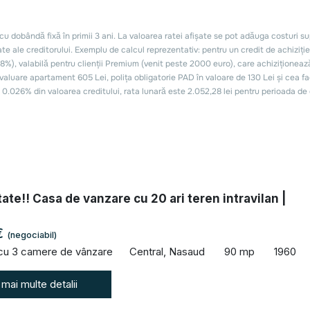
tate!! Casa de vanzare cu 20 ari teren intravilan |
€
(negociabil)
 cu 3 camere de vânzare
Central, Nasaud
90 mp
1960
 mai multe detalii