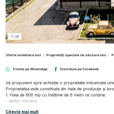
1
/
26
Oferte imobiliare Iasi
Proprietăți speciale de vânzare Iasi
P
Trimite pe
WhatsApp
Distribuie pe
Facebook
Va propunem spre achiziție o proprietate industriala unic
Proprietatea este constituita din hale de producție și bi
1. Hala de 600 mp cu înălțime de 6 metri ce conține:
- atelier mecanic
- sali de conferinta
Citește mai mult
- grupuri sanitare