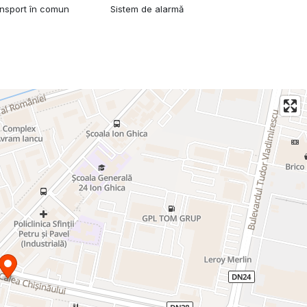
ansport în comun
Sistem de alarmă
e spațiu ce este Folosita de actualul proprietar este cerere
investiție, putând genera un venit total de peste 60.000
e, birouri sau o varianta mixtă, se poate folosi o suprafață
i stabili.
tați