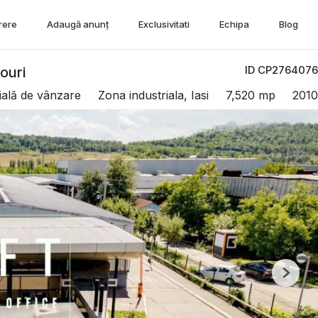
rere
Adaugă anunț
Exclusivitati
Echipa
Blog
ID CP2764076
ouri
ială de vânzare
Zona industriala, Iasi
7,520 mp
2010
Next