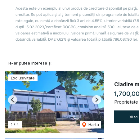
Te-ar putea interesa și:
Exclusivitate
Cladire m
1,700,0
Proprietate
Previous
Next
Vezi
1
/
4
Harta