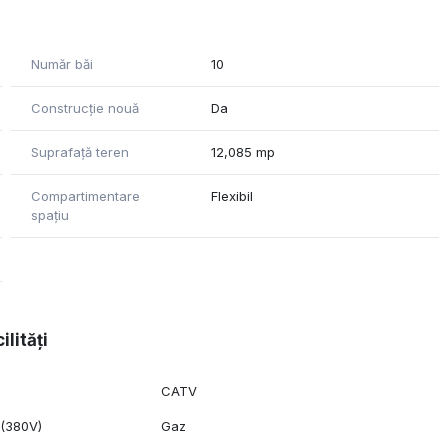
și spațiu de producție
Număr băi
10
u de producție/depozitare
a producție/depozitare
Construcție nouă
Da
ri și producție
Suprafață teren
12,085 mp
ivel) cu producție/depozitare pe parter și birouri pe etaje
Compartimentare
Flexibil
spațiu
uri termopan.
u ventiloconvectoare și calorifere.
 hala.
ilități
CATV
 (380V)
Gaz