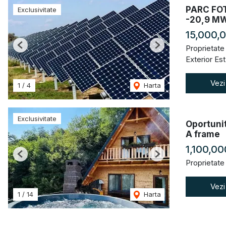
PARC FOT
Exclusivitate
-20,9 M
15,000,
Proprietate
Previous
Next
Exterior Est
Vezi
1
/
4
Harta
Exclusivitate
Oportunit
A frame
1,100,00
Previous
Next
Proprietate
Vezi
1
/
14
Harta