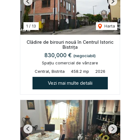
Previous
Next
1
/
13
Harta
Clădire de birouri nouă în Centrul Istoric
Bistrița
830,000 €
(negociabil)
Spațiu comercial de vânzare
Central, Bistrita
458.2 mp
2026
Vezi mai multe detalii
Previous
Next