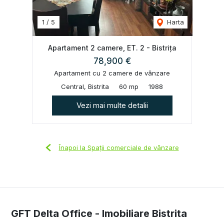
1
/
5
Harta
Apartament 2 camere, ET. 2 - Bistrița
78,900 €
Apartament cu 2 camere de vânzare
Central, Bistrita
60 mp
1988
Vezi mai multe detalii
Înapoi la Spații comerciale de vânzare
GFT Delta Office - Imobiliare Bistrita