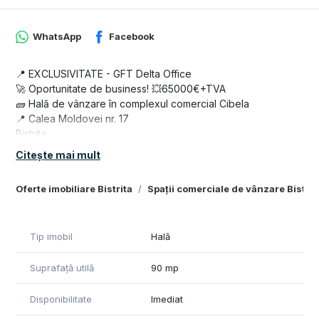
WhatsApp
Facebook
📍 EXCLUSIVITATE - GFT Delta Office
🚀 Oportunitate de business! 💥65000€+TVA
🧱 Hală de vânzare în complexul comercial Cibela
📍 Calea Moldovei nr. 17
Bistrita
🔹 Suprafață hală: 98 mp
Citește mai mult
🔹 Suprafață totala teren : 172 mp
🔹 Suprafața curte: 74 mp
Oferte imobiliare Bistrita
Spații comerciale de vânzare Bistrit
🔌 Utilități: curent trifazic, apă
🔧 Ideal pentru: comerț, service auto, atelier, depozit, etc.
✅ Predare imediată!
Tip imobil
Hală
💰 Preț: 65000 € + TVA
📞 Contact: 0749 839 689
Suprafață utilă
90 mp
Disponibilitate
Imediat