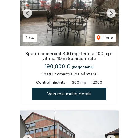
Previous
Next
1
/
4
Harta
Spatiu comercial 300 mp-terasa 100 mp-
vitrina 10 m Semicentrala
190,000 €
(negociabil)
Spațiu comercial de vânzare
Central, Bistrita
300 mp
2000
Vezi mai multe detalii