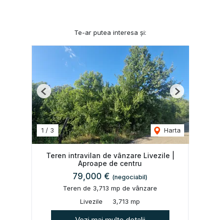
Te-ar putea interesa și:
Previous
Next
1
/
3
Harta
Teren intravilan de vânzare Livezile |
Aproape de centru
79,000 €
(negociabil)
Teren de 3,713 mp de vânzare
Livezile
3,713 mp
Vezi mai multe detalii