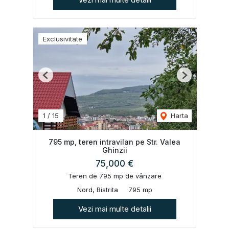
Exclusivitate
Previous
Next
1
/
15
Harta
795 mp, teren intravilan pe Str. Valea
Ghinzii
75,000 €
Teren de 795 mp de vânzare
Nord, Bistrita
795 mp
Vezi mai multe detalii