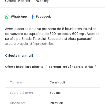
Cetatii, Bistrita
600 mp
WhatsApp
Facebook
Avem placerea de a va prezenta de 8 loturi teren intravilan
de vanzare cu suprafete de 500 respectiv 600 mp . Acestea
se afla pe Strada Tarpiului, Subcetate si ofera panoramă
asupra orașului și împrejurimilor.
Accesul se face de pe drum privat cu lățime de 7 metri.
Citește mai mult
Zona mixta conform certificatului de urbanism emis.
Terenul este pretabil atât pentru construcții de locuințe, cât
Oferte imobiliare Bistrita
Terenuri de vânzare Bistrita
Tere
și pentru spatii comerciale si industriale sau bloc P+4.
Utilități disponibile în apropiere: apă, gaz, curent, canalizare
Tip teren
Construcții
Se poate dezvolta un cartier de case.
Suprafață teren
600 mp
Preț: 6500 euro/ar
Telefon contact: 0749 839689
Clasificare
Intravilan