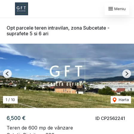
Meniu
Opt parcele teren intravilan, zona Subcetate -
suprafete 5 si 6 ari
Previous
Nex
1
/
10
Harta
6,500 €
ID CP2562241
Teren de 600 mp de vânzare