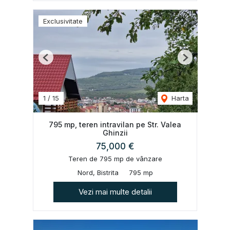
Exclusivitate
Previous
Next
1
/
15
Harta
795 mp, teren intravilan pe Str. Valea
Ghinzii
75,000 €
Teren de 795 mp de vânzare
Nord, Bistrita
795 mp
Vezi mai multe detalii