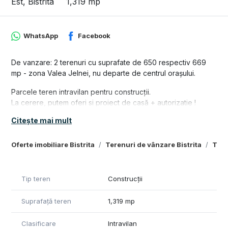
Est, Bistrita
1,319 mp
WhatsApp
Facebook
De vanzare: 2 terenuri cu suprafate de 650 respectiv 669
mp - zona Valea Jelnei, nu departe de centrul orașului.
Parcele teren intravilan pentru construcții.
La cerere, putem oferi si proiect de casă + autorizatie !
Citește mai mult
Utilități:
- curent trifazic pe teren!
- apă, gaz, la limita terenului
Oferte imobiliare Bistrita
Terenuri de vânzare Bistrita
Tere
Acces facil, zonă liniștită, perfectă pentru locuință
permanentă sau casă de vacanță
Tip teren
Construcții
Preț: 4500 €/ar
Se poate achiziționa si tot terenul.
Suprafață teren
1,319 mp
Detalii și vizionari: 0749 839 689
Clasificare
Intravilan