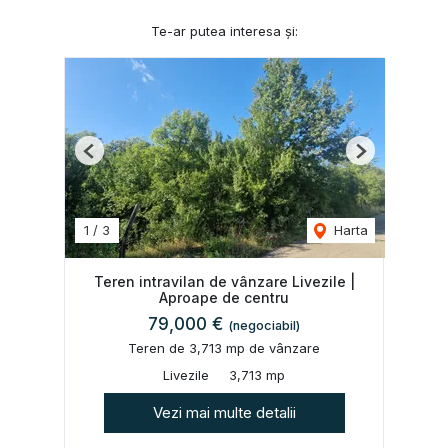
Te-ar putea interesa și:
Previous
Next
1
/
3
Harta
Teren intravilan de vânzare Livezile |
Aproape de centru
79,000 €
(negociabil)
Teren de 3,713 mp de vânzare
Livezile
3,713 mp
Vezi mai multe detalii