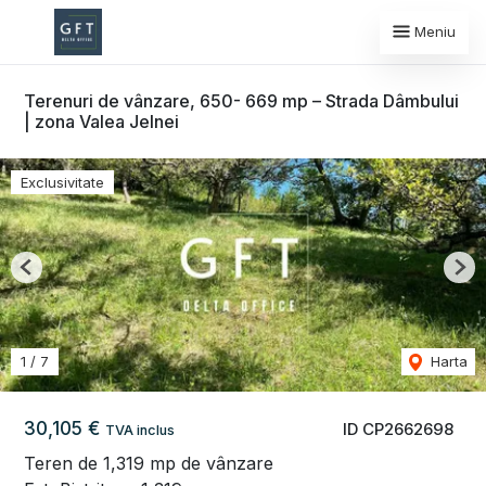
Meniu
Terenuri de vânzare, 650- 669 mp – Strada Dâmbului
| zona Valea Jelnei
Exclusivitate
Previous
Nex
1
/
7
Harta
30,105 €
ID CP2662698
TVA inclus
Teren de 1,319 mp de vânzare