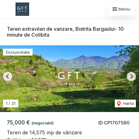
Meniu
Teren extravilan de vanzare, Bistrita Bargaului- 10
minute de Colibita
Exclusivitate
Previous
Nex
1
/
21
Harta
75,000 €
ID CP1707590
(negociabil)
Teren de 14,575 mp de vânzare