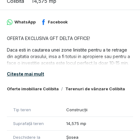
Colibita
14,575 mp
WhatsApp
Facebook
OFERTA EXCLUSIVA GFT DELTA OFFICE!
Daca esti in cautarea unei zone linistite pentru a te retrage
din agitatia orasului, insa a fi totusi in apropiere sau pentru a
face o investitie acesta este locul perfect,la doar 10-15 min.
de minute de lacul Colibita, in apropierea raului Bistrita si
Citește mai mult
aproximativ 30 minute de orasul Bistrita
Posibilitate de cumparare si a terenurilor din imprejurari,
Oferte imobiliare Colibita
Terenuri de vânzare Colibita
ambele laterale si partea de de sus.
Facilitati:
Tip teren
Construcții
- drum asfaltat
- deschidere la drum 28 m
Suprafață teren
14,575 mp
- utilitati la 30 m (curent, apa, canalizare)
- priveliste superba
Deschidere la
Șosea
- zona de case