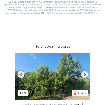
Te-ar putea interesa și:
Previous
Next
1
/
3
Harta