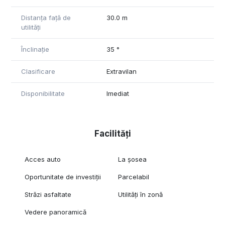
-intabulat, liber de sarcini
Distanța față de
30.0 m
Pret: 75000 euro, negociabil
utilități
Pentru mai multe detalii nu ezitati sa ne contactati telefonic la
Înclinație
35 °
: 0749839689!
Clasificare
Extravilan
Disponibilitate
Imediat
Facilități
Acces auto
La șosea
Oportunitate de investiții
Parcelabil
Străzi asfaltate
Utilități în zonă
Vedere panoramică