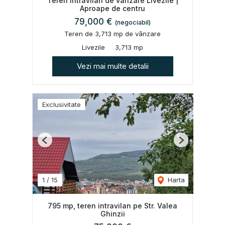
Teren intravilan de vânzare Livezile |
Aproape de centru
79,000 €
(negociabil)
Teren de 3,713 mp de vânzare
Livezile
3,713 mp
Vezi mai multe detalii
Exclusivitate
Previous
Next
1
/
15
Harta
795 mp, teren intravilan pe Str. Valea
Ghinzii