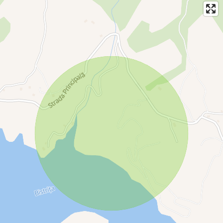
Terenul este parcelabil iar suprafata parcelelor se poate
discuta…
Pentru mai multe detalii sau pentru a aranja o vizionare, nu
ezitati sa ne contactati la: 0749839689.
Va multumim!