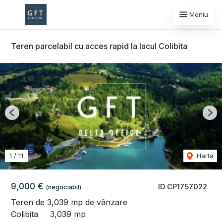
Meniu
Teren parcelabil cu acces rapid la lacul Colibita
Previous
Nex
1
/
11
Harta
9,000 €
ID CP1757022
(negociabil)
Teren de 3,039 mp de vânzare
Colibita
3,039 mp