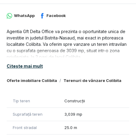
WhatsApp
Facebook
Agentia Gft Delta Office va prezinta o oportunitate unica de
investitie in judetul Bistrita-Nasaud, mai exact in pitoreasca
localitate Colibita. Va oferim spre vanzare un teren intravilan
cu o suprafata generoasa de 3039 mp, situat intr-o zona
privilegiata, la 2 pasi de lacul Colibita.
Citește mai mult
Privelistea panoramica oferita de acest teren este absolut
impresionanta, oferindu-va ocazia de a va bucura de
Oferte imobiliare Colibita
Terenuri de vânzare Colibita
frumusetea naturii in fiecare zi. Terenul nostru este amplasat
intr-o zona linistita si retrasa, perfecta pentru cei care doresc
sa evadeze din aglomeratia orasului si sa se bucure de un
stil de viata relaxant.
Tip teren
Construcții
In plus, avem placerea de a va oferi posibilitatea de a
Suprafață teren
3,039 mp
achizitiona si un lot de teren extravilan cu o suprafata de
2125 mp, care este alipit terenului intravilan. Aceasta optiune
Front stradal
25.0 m
va permite extinderea spatiului de care dispuneti si crearea