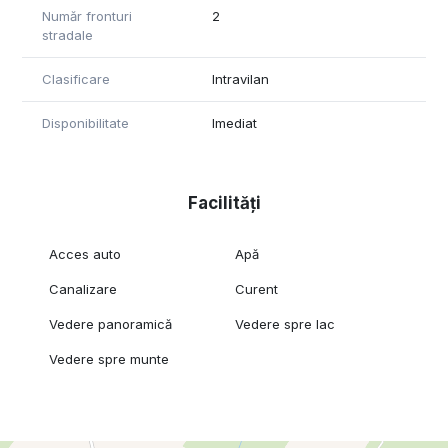
unui proiect personalizat, care sa se potriveasca in totalitate
Număr fronturi
2
nevoilor dumneavoastra.
stradale
Ambele loturi de teren beneficiaza de acces la lac , si
Clasificare
Intravilan
posibilitatea de amplasare a unui ponton. Aceasta facilitate
va permite sa va bucurati de momente relaxante pe malul
Disponibilitate
Imediat
lacului, sa pescuiti sau sa faceti plimbari cu barca, alaturi de
cei dragi.
Terenul oferit de noi dispune de utilitatile necesare,apa
Facilități
curenta si canalizare langa teren, curentul electric 220V pe
teren, iar curentul trifazic este in proiect si va fi realizat in
curand. In plus, drumul de acces va fi asfaltat in scurt timp,
Acces auto
Apă
asigurandu-va un acces rapid si facil.
Canalizare
Curent
Pret pt. 3039 mp teren intravilan: 9000€/ar
Pret pt. tot terenul intravilan 3039 mp+ 2125 mp extravilan:
Vedere panoramică
Vedere spre lac
6400€/ar
Vedere spre munte
Pret pt. teren extravilan 2125mp=6000€/ar
Pret pt. teren intravilan, doar o parcela 8-10 ari: 10000€/ar (
neg)
Drum direct de la parcela la lac 30 de metrii .