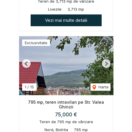
Teren de 3,713 mp de vânzare
Livezile
3,713 mp
Vezi mai multe detalii
Exclusivitate
Previous
Next
1
/
15
Harta
795 mp, teren intravilan pe Str. Valea
Ghinzii
75,000 €
Teren de 795 mp de vânzare
Nord, Bistrita
795 mp