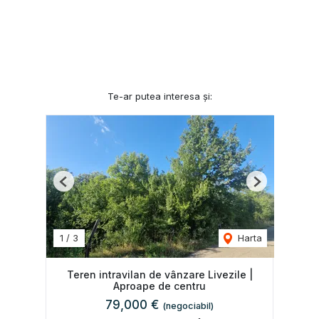
Te-ar putea interesa și:
Previous
Next
1
/
3
Harta
Teren intravilan de vânzare Livezile |
Aproape de centru
79,000 €
(negociabil)