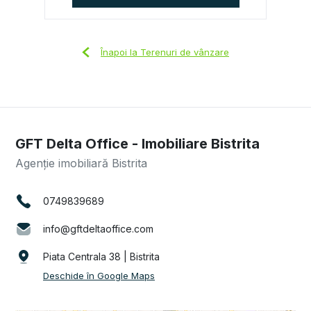
Înapoi la Terenuri de vânzare
GFT Delta Office - Imobiliare Bistrita
Agenție imobiliară Bistrita
0749839689
info@gftdeltaoffice.com
Piata Centrala 38 | Bistrita
Deschide în Google Maps