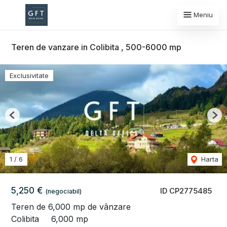
Meniu
Teren de vanzare in Colibita , 500-6000 mp
Exclusivitate
Previous
Nex
1
/
6
Harta
5,250 €
ID CP2775485
(negociabil)
Teren de 6,000 mp de vânzare
Colibita
6,000 mp