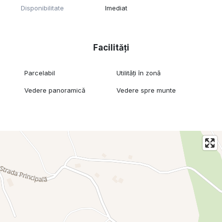
Disponibilitate
Imediat
Utilitati in apropiere: Curent, apa, canalizare
Pret: - 5250 €/ar, negociabil
Pentru mai multe detalii sau a programa o vizionare nu ezita
Facilități
sa ne contactezi la:
0749 839 689
Parcelabil
Utilități în zonă
Florin Gaurean - consultant imobiliar
Vedere panoramică
Vedere spre munte
Gft Delta Office