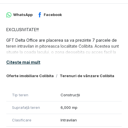
WhatsApp
Facebook
EXCLUSIVITATE!!!
GFT Delta Office are placerea sa va prezinte 7 parcele de
teren intravilan in pitoreasca localitate Colibita. Acestea sunt
situate la coada lacului, o zona deosebita cu acces facil la
lac, si au suprafete cuprinse intre 500mp si 1423 mp
Citește mai mult
Se poate achizitiona tot sau doar o parcela in functie de
bugetul si necesitatea dumneavoastra!
Oferte imobiliare Colibita
Terenuri de vânzare Colibita
O oportunitate unica de investitie. Acet teren este ideal
pentru a construi o cabana unde puteti petrece clipe de
neuitat alaturi de cei dragi sau pentru a dezvolta un business
Tip teren
Construcții
de succes in industria agroturismului.
Suprafață teren
6,000 mp
Caracteristici:
Locatie: Colibita
Clasificare
Intravilan
Tip teren: intravilan
Suprafete: 500- 1423 mp