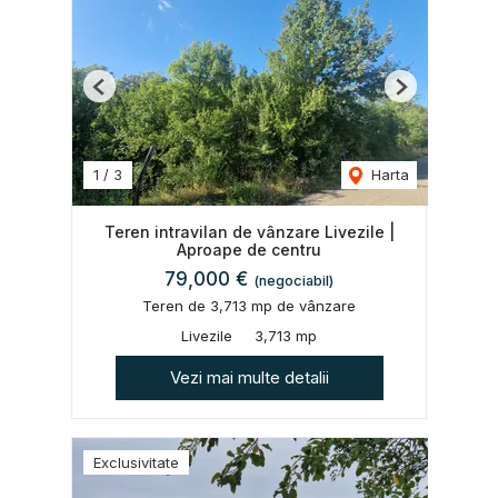
Previous
Next
1
/
3
Harta
Teren intravilan de vânzare Livezile |
Aproape de centru
79,000 €
(negociabil)
Teren de 3,713 mp de vânzare
Livezile
3,713 mp
Vezi mai multe detalii
Exclusivitate