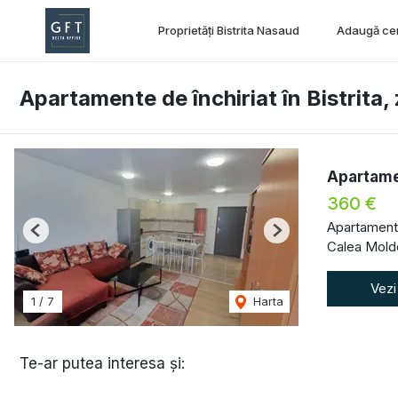
Proprietăți Bistrita Nasaud
Adaugă ce
Apartamente de închiriat în Bistrita
Apartame
360 €
Apartament 
Previous
Next
Calea Moldo
Vezi
1
/
7
Harta
Te-ar putea interesa și: