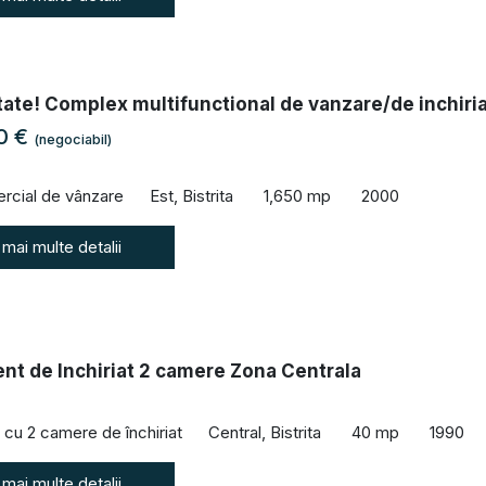
tate! Complex multifunctional de vanzare/de inchiria
00 €
(negociabil)
rcial de vânzare
Est, Bistrita
1,650 mp
2000
 mai multe detalii
nt de Inchiriat 2 camere Zona Centrala
cu 2 camere de închiriat
Central, Bistrita
40 mp
1990
 mai multe detalii