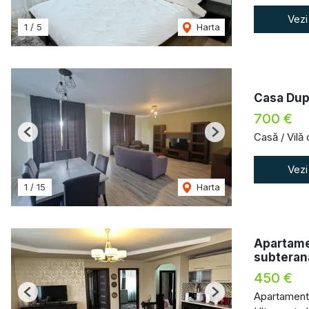
Vezi
1
/
5
Harta
Casa Dupl
700 €
Casă / Vilă
Previous
Next
Vezi
1
/
15
Harta
Apartamen
subteran
450 €
Apartament 
Previous
Next