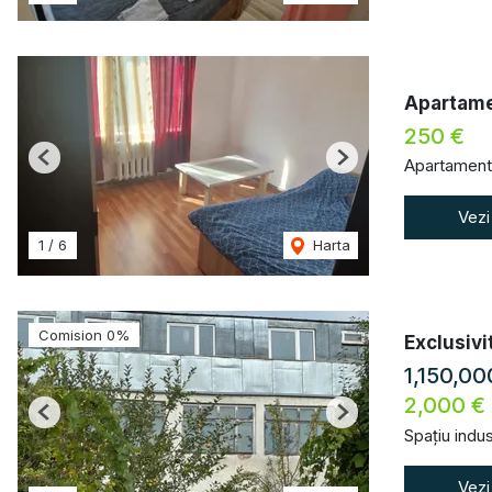
Apartamen
250 €
Apartament 
Previous
Next
Vezi
1
/
6
Harta
Comision 0%
Exclusivi
1,150,0
2,000 €
Previous
Next
Spațiu indus
Vezi