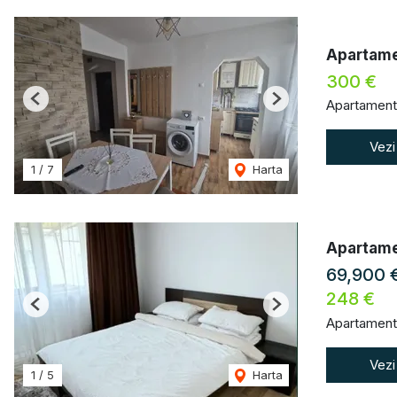
Apartamen
300 €
Apartament 
Previous
Next
Vezi
1
/
7
Harta
Apartame
69,900 
248 €
Previous
Next
Apartament
Vezi
1
/
5
Harta