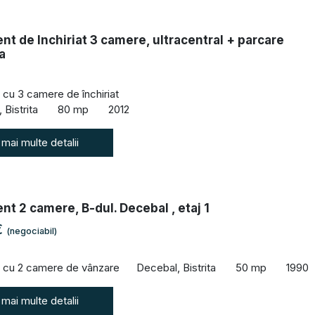
t de Inchiriat 3 camere, ultracentral + parcare
a
cu 3 camere de închiriat
 Bistrita
80 mp
2012
 mai multe detalii
t 2 camere, B-dul. Decebal , etaj 1
€
(negociabil)
 cu 2 camere de vânzare
Decebal, Bistrita
50 mp
1990
 mai multe detalii