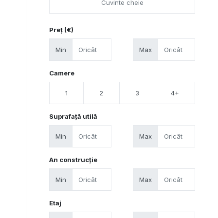
Preț (€)
Min
Max
Camere
1
2
3
4+
Suprafață utilă
Min
Max
An construcție
Min
Max
Etaj