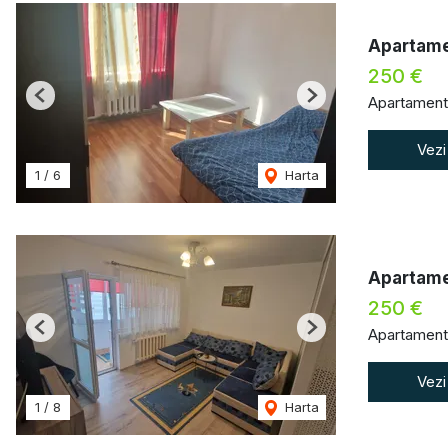
Apartamen
250 €
Apartament 
Previous
Next
Vezi
1
/
6
Harta
Apartame
250 €
Apartament 
Previous
Next
Vezi
1
/
8
Harta