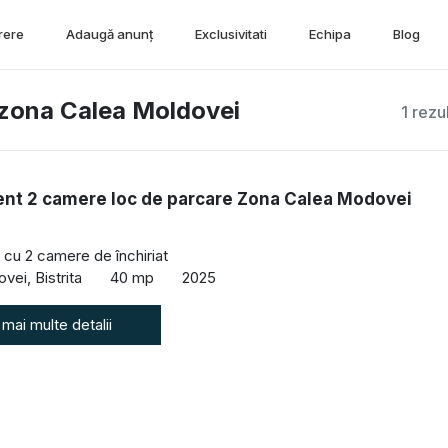
rere
Adaugă anunț
Exclusivitati
Echipa
Blog
, zona Calea Moldovei
1 rezu
nt 2 camere loc de parcare Zona Calea Modovei
cu 2 camere de închiriat
vei, Bistrita
40 mp
2025
 mai multe detalii