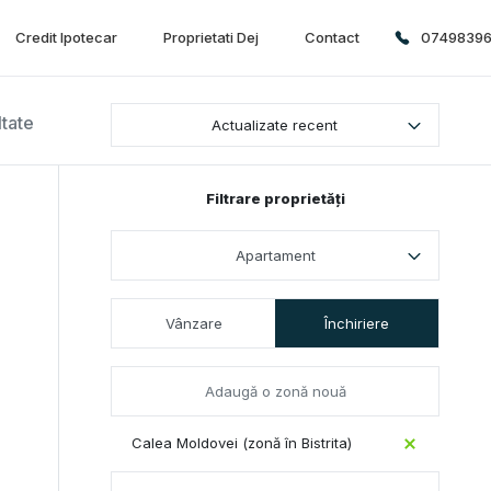
Credit Ipotecar
Proprietati Dej
Contact
0749839
ltate
Actualizate recent
Filtrare proprietăți
Apartament
Vânzare
Închiriere
Calea Moldovei (zonă în Bistrita)