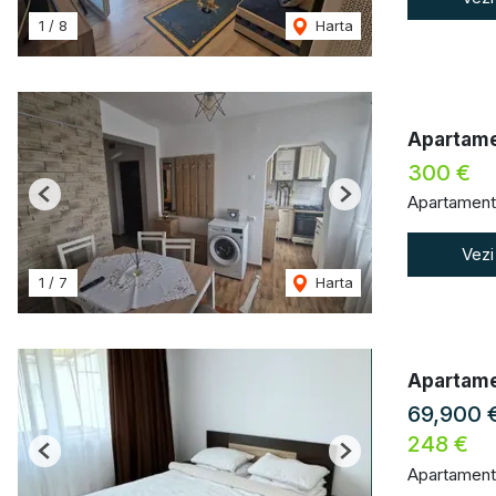
1
/
8
Harta
Apartamen
300 €
Apartament 
Previous
Next
Vezi
1
/
7
Harta
Apartame
69,900 
248 €
Previous
Next
Apartament