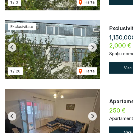
1
/
3
Harta
Exclusivitate
Exclusivi
1,150,0
2,000 €
Previous
Next
Spațiu come
Vezi
1
/
20
Harta
Apartame
250 €
Apartament 
Previous
Next
Vezi