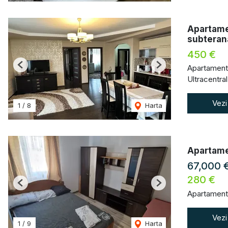
Apartamen
subteran
450 €
Apartament 
Previous
Next
Ultracentral,
Vezi
1
/
8
Harta
Apartamen
67,000 
280 €
Previous
Next
Apartament
Vezi
1
/
9
Harta