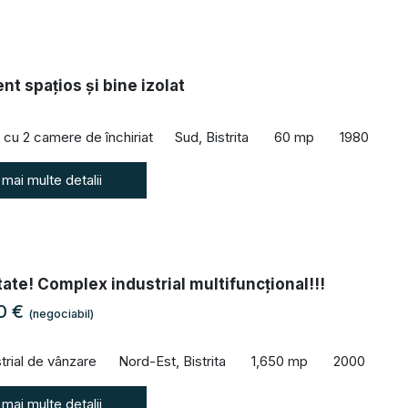
t spațios și bine izolat
cu 2 camere de închiriat
Sud, Bistrita
60 mp
1980
 mai multe detalii
tate! Complex industrial multifuncțional!!!
00 €
(negociabil)
trial de vânzare
Nord-Est, Bistrita
1,650 mp
2000
 mai multe detalii