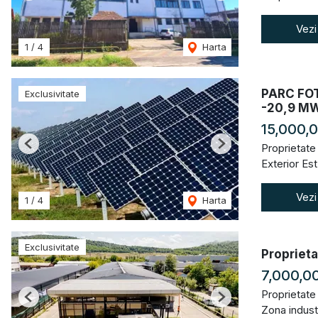
Vezi
1
/
4
Harta
PARC FOT
Exclusivitate
-20,9 M
15,000,
Proprietate
Previous
Next
Exterior Est
Vezi
1
/
4
Harta
Exclusivitate
Proprieta
7,000,0
Proprietate
Previous
Next
Zona industr