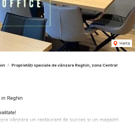
Harta
hin
Proprietăți speciale de vânzare Reghin, zona Central
n Reghin
alitate!
 spre vânzare un restaurant de succes și un magazin