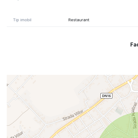
Detalii cheie ale ofertei:
• Locație: Central, Reghin – zonă cu trafic pietonal inten
• Tip afacere: Restaurant + Magazin
Tip imobil
Restaurant
• Stare: Afacere la cheie – complet funcțională
• Dotări: Echipamente complete incluse (bucătărie profesi
• Echipă: Posibilitatea de a prelua echipa actuală, asigurân
Fac
Avantaje majore:
• Poziționare excelentă: Vizibilitate maximă și acces ușor
• Portofoliu de clienți fideli: Reputație solidă construită î
• Costuri reduse de promovare: Datorită locației centrale 
• Preluare imediată: Afacerea poate continua fără nicio
Este momentul să investești într-un business stabil și pro
Pentru mai multe informații sau programarea unei vizionă
0749839689