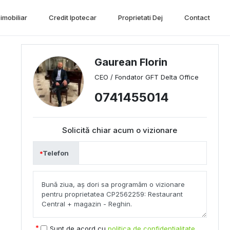
imobiliar
Credit Ipotecar
Proprietati Dej
Contact
Gaurean Florin
CEO / Fondator GFT Delta Office
0741455014
Solicită chiar acum o vizionare
Telefon
Sunt de acord cu
politica de confidențialitate