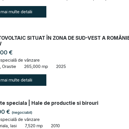
 mai multe detalii
OVOLTAIC SITUAT ÎN ZONA DE SUD-VEST A ROMÂNIE
W
000 €
 specială de vânzare
, Orastie
265,000 mp
2025
 mai multe detalii
te speciala | Hale de productie si birouri
00 €
(negociabil)
 specială de vânzare
iala, Iasi
7,520 mp
2010