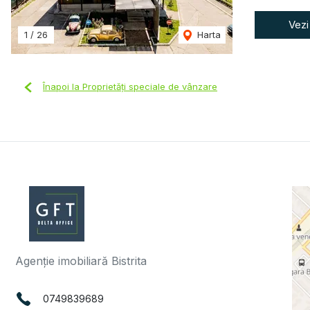
Vezi
1
/
26
Harta
Înapoi la Proprietăți speciale de vânzare
Agenție imobiliară Bistrita
0749839689