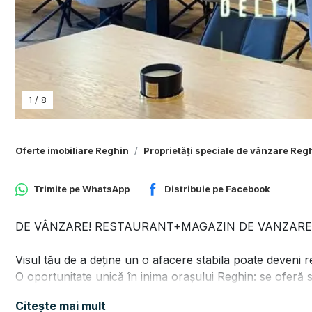
1
/
8
Oferte imobiliare Reghin
Proprietăți speciale de vânzare Reg
Trimite pe
WhatsApp
Distribuie pe
Facebook
DE VÂNZARE! RESTAURANT+MAGAZIN DE VANZARE i
Visul tău de a deține un o afacere stabila poate deveni re
O oportunitate unică în inima orașului Reghin: se oferă
complet echipat, gata să funcționeze din prima zi!
Citește mai mult