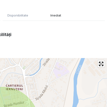
s
Disponibilitate
Imediat
onală, mobilier, utilaje, etc.)
d tranziția lină și continuitatea activității
ilități
 pentru clienți
n timp
și notorietății locale
 întrerupere
fitabil, cu toate condițiile create pentru succes!
ri, nu ezita să ne contactezi.