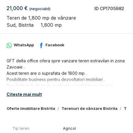
21,000 €
ID CP1705982
(negociabil)
Teren de 1,800 mp de vânzare
Sud, Bistrita
1,800 mp
WhatsApp
Facebook
GFT delta office ofera spre vanzare teren extravilan in zona
Zavoaie .
Acest teren are o suprafata de 1800 mp .
Posibilitate business pentru dezvoltatori imobiliari .
Deschidere la drum de exploatare imobiliara si zona in
continua dezvoltare .
Citește mai mult
Au fost ingradite 3 arii .
Oferte imobiliare Bistrita
Terenuri de vânzare Bistrita
Tere
Pentru mai multe detalii si vizionare nu ezitati sa ne contactati
la numarul de telefon : 0749839689 , 0746918422
Va multumum !
Tip teren
Agricol