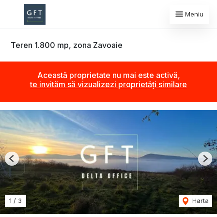
Meniu
Teren 1.800 mp, zona Zavoaie
Această proprietate nu mai este activă,
te invităm să vizualizezi proprietăți similare
Previous
Nex
1
/
3
Harta