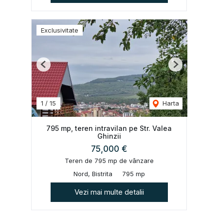
Exclusivitate
Previous
Next
1
/
15
Harta
795 mp, teren intravilan pe Str. Valea
Ghinzii
75,000 €
Teren de 795 mp de vânzare
Nord, Bistrita
795 mp
Vezi mai multe detalii