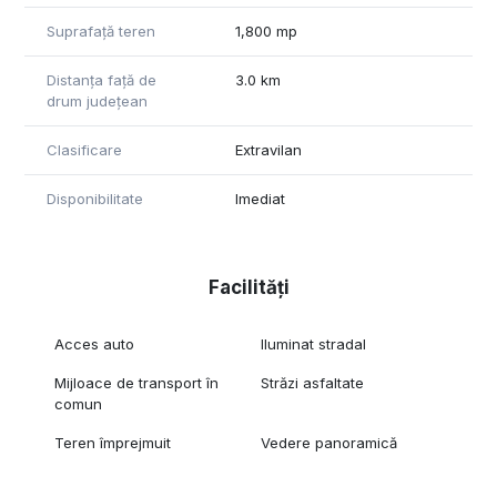
Suprafață teren
1,800 mp
Distanța față de
3.0 km
drum județean
Clasificare
Extravilan
Disponibilitate
Imediat
Facilități
Acces auto
Iluminat stradal
Mijloace de transport în
Străzi asfaltate
comun
Teren împrejmuit
Vedere panoramică