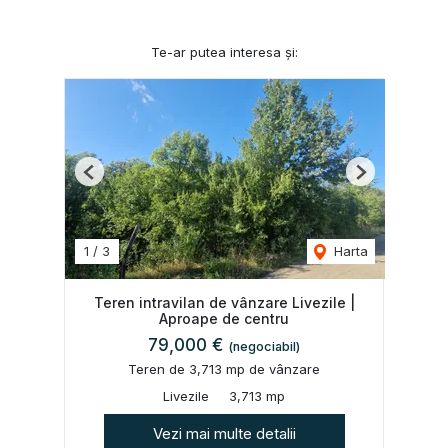
Te-ar putea interesa și:
Previous
Next
1
/
3
Harta
Teren intravilan de vânzare Livezile |
Aproape de centru
79,000 €
(negociabil)
Teren de 3,713 mp de vânzare
Livezile
3,713 mp
Vezi mai multe detalii