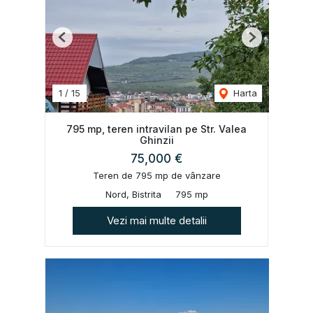
Previous
Next
1
/
15
Harta
795 mp, teren intravilan pe Str. Valea
Ghinzii
75,000 €
Teren de 795 mp de vânzare
Nord, Bistrita
795 mp
Vezi mai multe detalii