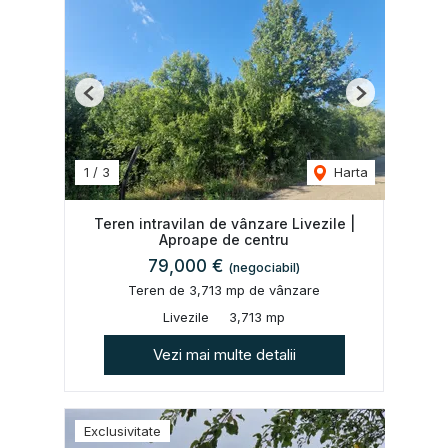
Previous
Next
1
/
3
Harta
Teren intravilan de vânzare Livezile |
Aproape de centru
79,000 €
(negociabil)
Teren de 3,713 mp de vânzare
Livezile
3,713 mp
Vezi mai multe detalii
Exclusivitate