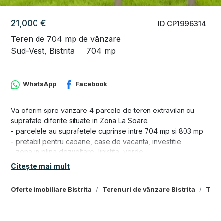
21,000 €
ID CP1996314
Teren de 704 mp de vânzare
Sud-Vest, Bistrita
704 mp
WhatsApp
Facebook
Va oferim spre vanzare 4 parcele de teren extravilan cu
suprafate diferite situate in Zona La Soare.
- parcelele au suprafetele cuprinse intre 704 mp si 803 mp
- pretabil pentru cabane, case de vacanta, investitie
- zona in plina dezvoltare, linistita, verde
- tip teren: livada
Citește mai mult
- in decurs de un an, doi, terenul va intra in intravilan
Oferte imobiliare Bistrita
Terenuri de vânzare Bistrita
Tere
Pentru mai multe detalii sau pentru programarea unei
vizionari, va stam cu drag la dispozitie.
GFT Delta Office Nr. Tel .0749839689 sau 0746918422