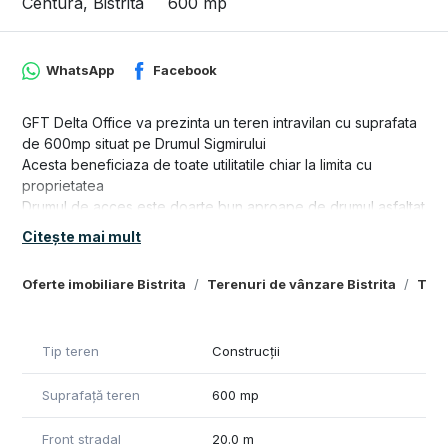
Centura, Bistrita
600 mp
WhatsApp
Facebook
GFT Delta Office va prezinta un teren intravilan cu suprafata
de 600mp situat pe Drumul Sigmirului
Acesta beneficiaza de toate utilitatile chiar la limita cu
proprietatea
Drumul de acces este doarte bun aproape de drumul asfaltat
Terenul vine la pachet si cu proiect de casa si autorizatie de
Citește mai mult
construire. La cerere va putem ajuta cu un proiect
personalizat dupa nevoile dumneavoastra.
Oferte imobiliare Bistrita
Terenuri de vânzare Bistrita
Tere
Pret: 33000€, neg.
Pentru mai multe detalii nu ezitati sa ne contactati.
Tip teren
Construcții
Suprafață teren
600 mp
Front stradal
20.0 m