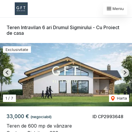
Meniu
Teren Intravilan 6 ari Drumul Sigmirului - Cu Proiect
de casa
Exclusivitate
Previous
Nex
1
/
7
Harta
33,000 €
ID CP2993648
(negociabil)
Teren de 600 mp de vânzare