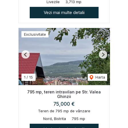
Livezile
3,713 mp
Vezi mai multe detalii
Exclusivitate
Previous
Next
1
/
15
Harta
795 mp, teren intravilan pe Str. Valea
Ghinzii
75,000 €
Teren de 795 mp de vânzare
Nord, Bistrita
795 mp