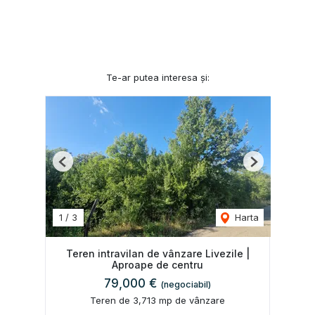
Te-ar putea interesa și:
Previous
Next
1
/
3
Harta
Teren intravilan de vânzare Livezile |
Aproape de centru
79,000 €
(negociabil)
Teren de 3,713 mp de vânzare