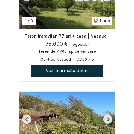
1
/
3
Harta
Teren intravilan 77 ari + casa | Nasaud |
175,000 €
(negociabil)
Teren de 7,700 mp de vânzare
Central, Nasaud
7,700 mp
Vezi mai multe detalii
Previous
Next