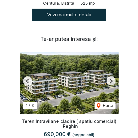
Centura, Bistrita
525 mp
Vezi mai multe detalii
Te-ar putea interesa și:
Previous
Next
1
/
3
Harta
Teren Intravilan+ cladire ( spatiu comercial)
| Reghin
690,000 €
(negociabil)