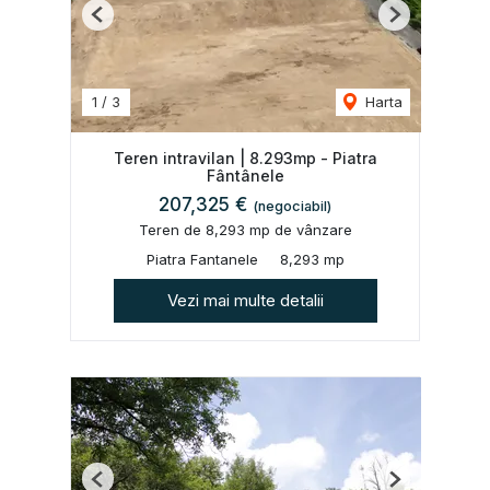
Previous
Next
1
/
3
Harta
Teren intravilan | 8.293mp - Piatra
Fântânele
207,325 €
(negociabil)
Teren de 8,293 mp de vânzare
Piatra Fantanele
8,293 mp
Vezi mai multe detalii
Previous
Next