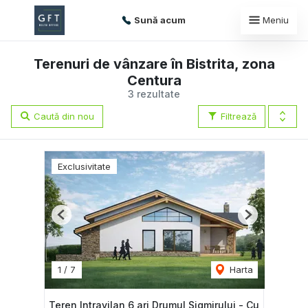
Sună acum
Meniu
Terenuri de vânzare în Bistrita, zona
Centura
3 rezultate
Caută din nou
Filtrează
Exclusivitate
Previous
Next
1
/
7
Harta
Teren Intravilan 6 ari Drumul Sigmirului - Cu