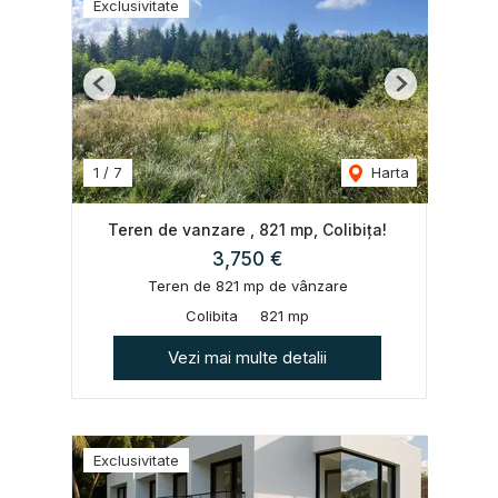
Exclusivitate
Previous
Next
1
/
7
Harta
Teren de vanzare , 821 mp, Colibița!
3,750 €
Teren de 821 mp de vânzare
Colibita
821 mp
Vezi mai multe detalii
Exclusivitate