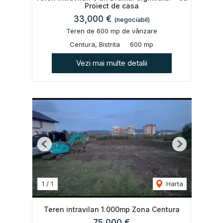
Proiect de casa
33,000 €
(negociabil)
Teren de 600 mp de vânzare
Centura, Bistrita
600 mp
Vezi mai multe detalii
Previous
Next
1
/
1
Harta
Teren intravilan 1.000mp Zona Centura
75,000 €