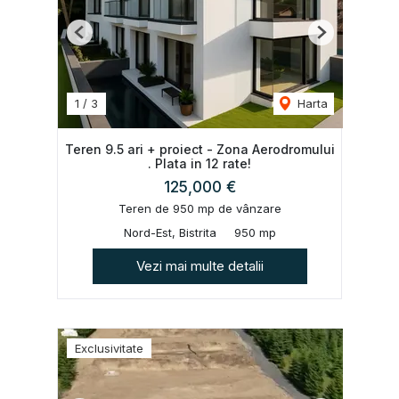
Previous
Next
1
/
3
Harta
Teren 9.5 ari + proiect - Zona Aerodromului
. Plata in 12 rate!
125,000 €
Teren de 950 mp de vânzare
Nord-Est, Bistrita
950 mp
Vezi mai multe detalii
Exclusivitate