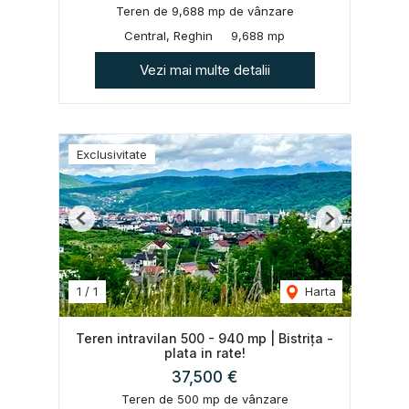
Teren de 9,688 mp de vânzare
Central, Reghin
9,688 mp
Vezi mai multe detalii
Exclusivitate
Previous
Next
1
/
1
Harta
Teren intravilan 500 - 940 mp | Bistrița -
plata in rate!
37,500 €
Teren de 500 mp de vânzare