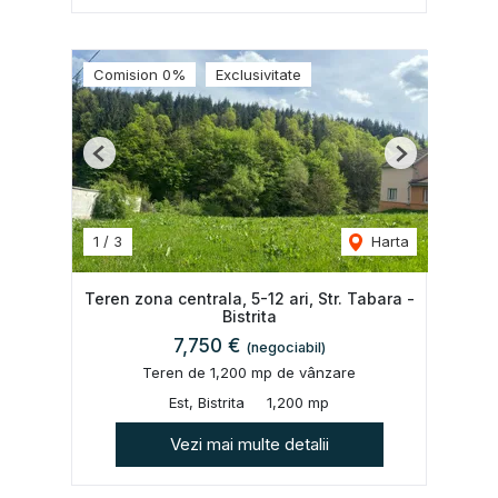
Comision 0%
Exclusivitate
Previous
Next
1
/
3
Harta
Teren zona centrala, 5-12 ari, Str. Tabara -
Bistrita
7,750 €
(negociabil)
Teren de 1,200 mp de vânzare
Est, Bistrita
1,200 mp
Vezi mai multe detalii