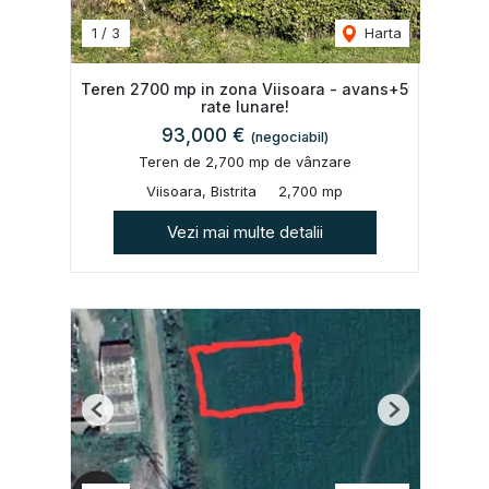
1
/
3
Harta
Teren 2700 mp in zona Viisoara - avans+5
rate lunare!
93,000 €
(negociabil)
Teren de 2,700 mp de vânzare
Viisoara, Bistrita
2,700 mp
Vezi mai multe detalii
Previous
Next