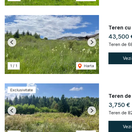
Teren cu 
43,500
Teren de 6
Previous
Next
Vezi
1
/
1
Harta
Exclusivitate
Teren de 
3,750 €
Teren de 8
Previous
Next
Vezi