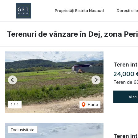
Proprietăți Bistrita Nasaud
Dorești o l
Terenuri de vânzare în Dej, zona Peri
Teren int
24,000 
Teren de 6
Previous
Next
Vezi
1
/
4
Harta
Exclusivitate
Teren int