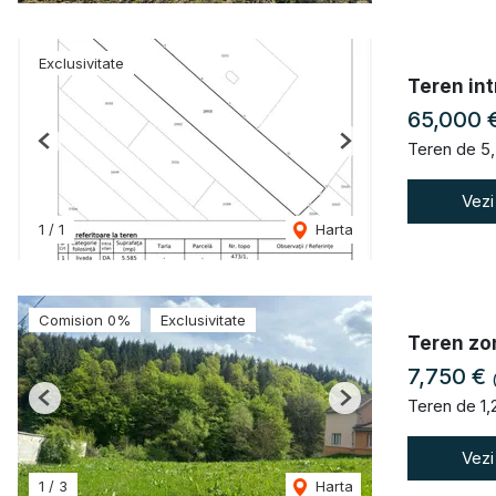
Exclusivitate
Teren int
65,000 
Teren de 5
Previous
Next
Vezi
1
/
1
Harta
Comision 0%
Exclusivitate
Teren zona
7,750 €
Teren de 1
Previous
Next
Vezi
1
/
3
Harta