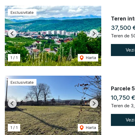
Exclusivitate
Teren intr
37,500 
Teren de 5
Previous
Next
Vezi
1
/
1
Harta
Exclusivitate
Parcele 5
10,750 
Teren de 3
Previous
Next
Vezi
1
/
1
Harta