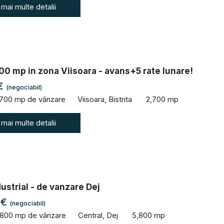
 mai multe detalii
0 mp in zona Viisoara - avans+5 rate lunare!
 €
(negociabil)
,700 mp de vânzare
Viisoara, Bistrita
2,700 mp
 mai multe detalii
ustrial - de vanzare Dej
 €
(negociabil)
,800 mp de vânzare
Central, Dej
5,800 mp