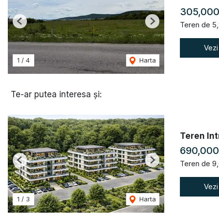
305,000
Teren de 5
Previous
Next
Vezi
1
/
4
Harta
Te-ar putea interesa și:
Teren Int
690,00
Teren de 9
Previous
Next
Vezi
1
/
3
Harta