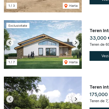
1
/
3
Harta
Exclusivitate
Teren Int
33,000
Teren de 6
Previous
Next
Vezi
1
/
7
Harta
Teren int
175,000
Teren de 7
Previous
Next