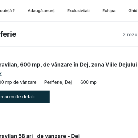
ocuință ?
Adaugă anunț
Exclusivitati
Echipa
Ghid 
ferie
2 rezu
ravilan, 600 mp, de vânzare în Dej, zona Viile Dejului
€
00 mp de vânzare
Periferie, Dej
600 mp
 mai multe detalii
ravilan 58 ari , de vanzare - Dej