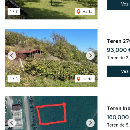
Vezi
1
/
3
Harta
Teren 270
93,000
Teren de 2
Previous
Next
Vezi
1
/
3
Harta
Teren Ind
160,000
Teren de 5
Previous
Next