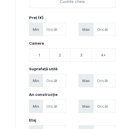
Preț (€)
Min
Max
Camere
1
2
3
4+
Suprafață utilă
Min
Max
An construcție
Min
Max
Etaj