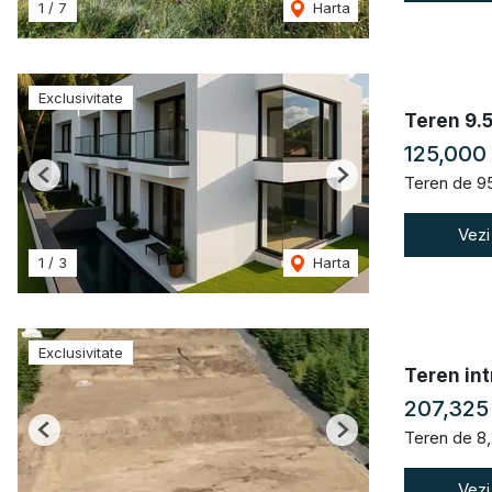
1
/
7
Harta
Exclusivitate
Teren 9.5
125,000
Teren de 9
Previous
Next
Vezi
1
/
3
Harta
Exclusivitate
Teren int
207,325
Teren de 8
Previous
Next
Vezi