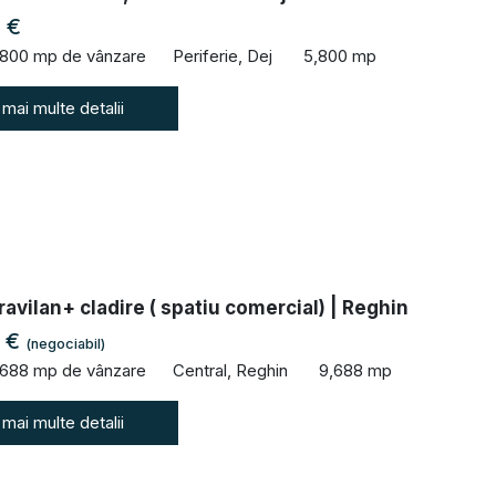
 €
,800 mp de vânzare
Periferie, Dej
5,800 mp
 mai multe detalii
ravilan+ cladire ( spatiu comercial) | Reghin
0 €
(negociabil)
,688 mp de vânzare
Central, Reghin
9,688 mp
 mai multe detalii