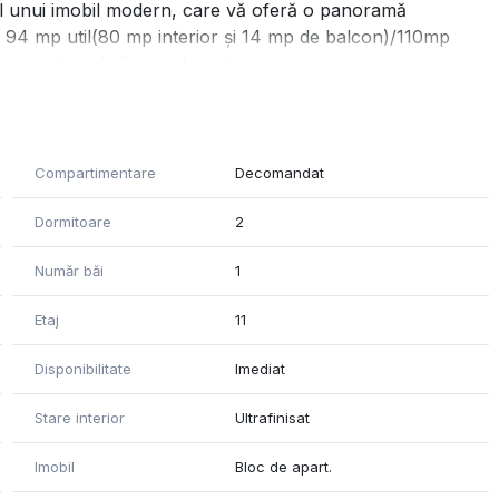
1 al unui imobil modern, care vă oferă o panoramă
e 94 mp util(80 mp interior și 14 mp de balcon)/110mp
un spațiu primitor și elegant.
 dressing, 2 balcoane, + loc de parcare exterior
-space cu o bucătărie generoasă, două dormitoare
Compartimentare
Decomandat
ne mari, perfecte pentru momente de relaxare.
ală cu control smart al temperaturii în fiecare cameră și
Dormitoare
2
Număr băi
1
smart, electrocasnice de top (Bosch, Electrolux), ferestre
Etaj
11
electrocasnice de înaltă calitate: frigider și congelator
Disponibilitate
Imediat
i cuptor cu microunde, plită mixtă (inducție și gaz), hotă
Stare interior
Ultrafinisat
a achiziționa și un loc în parcarea subterană a blocului-
Imobil
Bloc de apart.