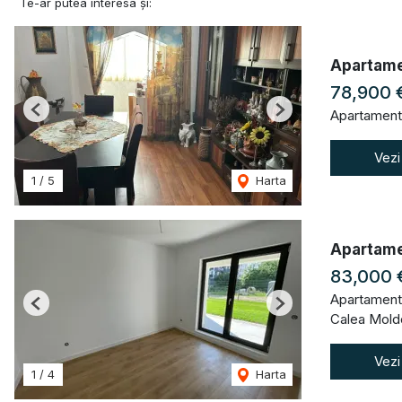
Te-ar putea interesa și:
Apartamen
78,900 
Apartament
Previous
Next
Vezi
1
/
5
Harta
Apartamen
83,000 
Apartament
Previous
Next
Calea Moldo
Vezi
1
/
4
Harta