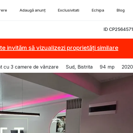
rere
Adaugă anunț
Exclusivitati
Echipa
Blog
ID CP2564571
te invităm să vizualizezi proprietăți similare
t cu 3 camere de vânzare
Sud, Bistrita
94 mp
2020