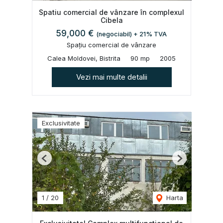
Spatiu comercial de vânzare în complexul
Cibela
59,000 €
(negociabil) + 21% TVA
Spațiu comercial de vânzare
Calea Moldovei, Bistrita
90 mp
2005
Vezi mai multe detalii
Exclusivitate
Previous
Next
1
/
20
Harta