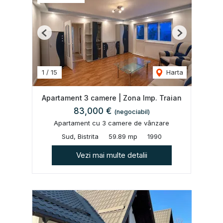
Previous
Next
1
/
15
Harta
Apartament 3 camere | Zona Imp. Traian
83,000 €
(negociabil)
Apartament cu 3 camere de vânzare
Sud, Bistrita
59.89 mp
1990
Vezi mai multe detalii