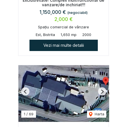
Exclusivitate! Complex multifunctional de
vanzare/de inchiriat!!!
1,150,000 €
(negociabil)
2,000 €
Spațiu comercial de vânzare
Est, Bistrita
1,650 mp
2000
Vezi mai multe detalii
Previous
Next
1
/
69
Harta