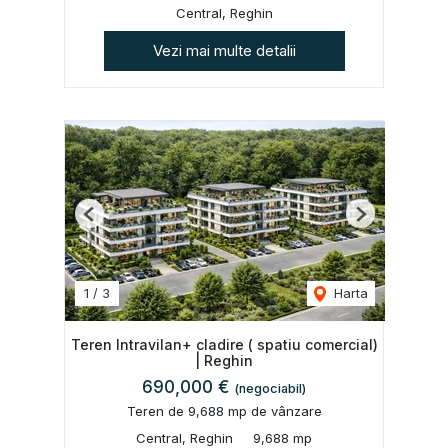
Central, Reghin
Vezi mai multe detalii
Previous
Next
1
/
3
Harta
Teren Intravilan+ cladire ( spatiu comercial)
| Reghin
690,000 €
(negociabil)
Teren de 9,688 mp de vânzare
Central, Reghin
9,688 mp