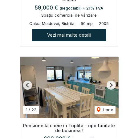
59,000 €
(negociabil) + 21% TVA
Spațiu comercial de vânzare
Calea Moldovei, Bistrita
90 mp
2005
Vezi mai multe detalii
Previous
Next
1
/
22
Harta
Pensiune la cheie in Toplita - oportunitate
de business!