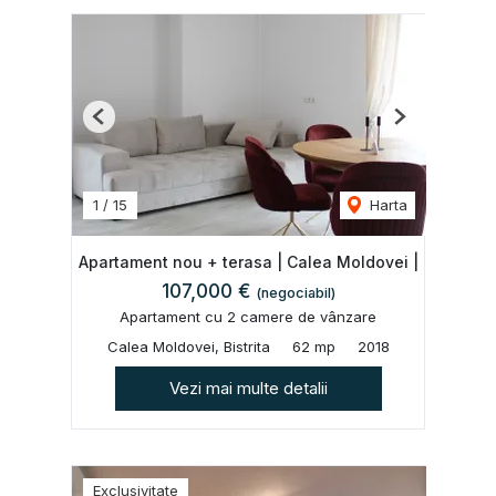
Previous
Next
1
/
15
Harta
Apartament nou + terasa | Calea Moldovei |
107,000 €
(negociabil)
Apartament cu 2 camere de vânzare
Calea Moldovei, Bistrita
62 mp
2018
Vezi mai multe detalii
Exclusivitate