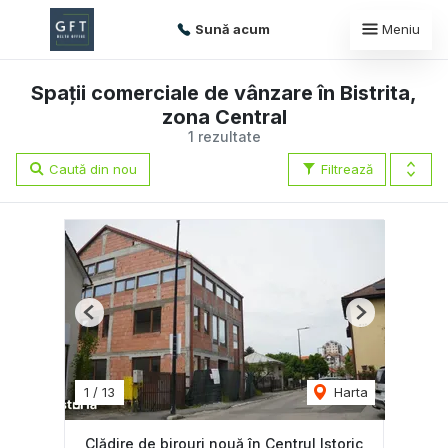
Sună acum
Meniu
Spații comerciale de vânzare în Bistrita,
zona Central
1 rezultate
Caută din nou
Filtrează
Previous
Next
1
/
13
Harta
Clădire de birouri nouă în Centrul Istoric