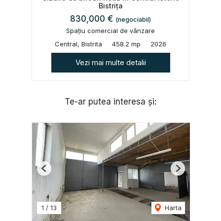
Bistrița
830,000 €
(negociabil)
Spațiu comercial de vânzare
Central, Bistrita
458.2 mp
2026
Vezi mai multe detalii
Te-ar putea interesa și:
Previous
Next
1
/
13
Harta