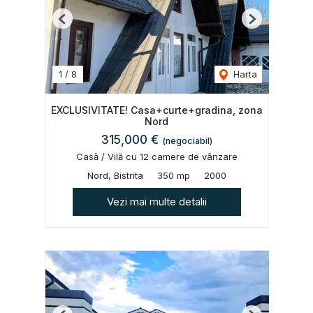
Previous
Next
1
/
8
Harta
EXCLUSIVITATE! Casa+curte+gradina, zona
Nord
315,000 €
(negociabil)
Casă / Vilă cu 12 camere de vânzare
Nord, Bistrita
350 mp
2000
Vezi mai multe detalii