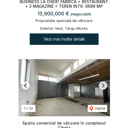
BUSINESS LA CHEIE! FABRICA + RESTAURANT
+ 2 MAGAZINE + TEREN INTR. 9688 MP
13,900,000 €
(negociabil)
Proprietate specială de vânzare
Exterior Vest, Targu Mures
Vezi mai multe detalii
Previous
Next
1
/
13
Harta
Spatiu comercial de vânzare în complexul
Cibela