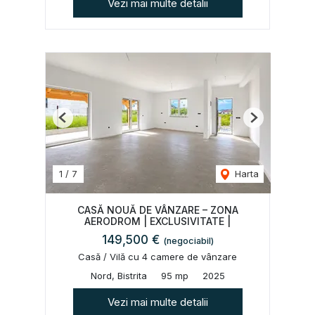
Vezi mai multe detalii
Previous
Next
1
/
7
Harta
CASĂ NOUĂ DE VÂNZARE – ZONA
AERODROM | EXCLUSIVITATE |
149,500 €
(negociabil)
Casă / Vilă cu 4 camere de vânzare
Nord, Bistrita
95 mp
2025
Vezi mai multe detalii