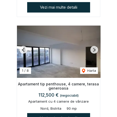
Vezi mai multe detalii
Previous
Next
1
/
8
Harta
Apartament tip penthouse, 4 camere, terasa
generoasa
112,500 €
(negociabil)
Apartament cu 4 camere de vânzare
Nord, Bistrita
90 mp