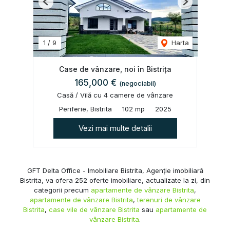
Previous
Next
1
/
9
Harta
Case de vânzare, noi în Bistrița
165,000 €
(negociabil)
Casă / Vilă cu 4 camere de vânzare
Periferie, Bistrita
102 mp
2025
Vezi mai multe detalii
GFT Delta Office - Imobiliare Bistrita, Agenție imobiliară
Bistrita, va ofera 252 oferte imobiliare, actualizate la zi, din
categorii precum
apartamente de vânzare Bistrita
,
apartamente de vânzare Bistrita
,
terenuri de vânzare
Bistrita
,
case vile de vânzare Bistrita
sau
apartamente de
vânzare Bistrita
.