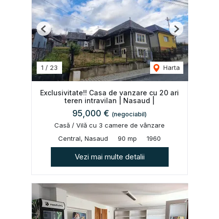
Previous
Next
1
/
23
Harta
Exclusivitate!! Casa de vanzare cu 20 ari
teren intravilan | Nasaud |
95,000 €
(negociabil)
Casă / Vilă cu 3 camere de vânzare
Central, Nasaud
90 mp
1960
Vezi mai multe detalii