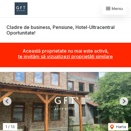
Meniu
Cladire de business, Pensiune, Hotel-Ultracentral
Oportunitate!
Această proprietate nu mai este activă,
te invităm să vizualizezi proprietăți similare
Previous
Nex
1
/
13
Harta