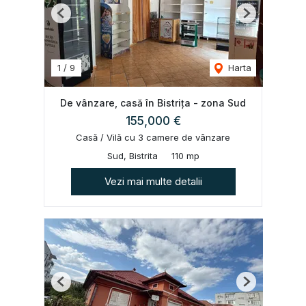
Previous
Next
1
/
9
Harta
De vânzare, casă în Bistrița - zona Sud
155,000 €
Casă / Vilă cu 3 camere de vânzare
Sud, Bistrita
110 mp
Vezi mai multe detalii
Previous
Next