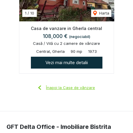
1
/
10
Harta
Casa de vanzare in Gherla central
108,000 €
(negociabil)
Casă / Vilă cu 2 camere de vânzare
Central, Gherla
90 mp
1973
Vezi mai multe detalii
Înapoi la Case de vânzare
GFT Delta Office - Imobiliare Bistrita