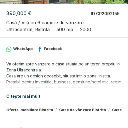
390,000 €
ID CP2092155
Casă / Vilă cu 6 camere de vânzare
Ultracentral, Bistrita
500 mp
2000
WhatsApp
Facebook
Va oferim spre vanzare o casa situata pe un teren propriu in
Zona Ultracentrala.
Casa are un design deosebit, situata intr-o zona linistita.
Pretabil pentru investitie, business, pensiune/hotel mic, regim
hotelier, restaurant, clinica, apartamente, birouri
- casa este situata la strada avand vizibilitate si trafic intens
Citește mai mult
- constructia este din anul 2000, dar a fost renovata in 2010
- renovata complet la exterior
Oferte imobiliare Bistrita
Case de vânzare Bistrita
Case de 
- suprafata casei este de 500 mp
- regim de inaltime P+1E+Mansarda
- suprafata terenului este de aproximativ 240 mp