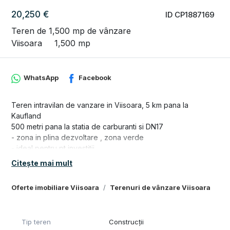
20,250 €
ID CP1887169
Teren de 1,500 mp de vânzare
Viisoara
1,500 mp
WhatsApp
Facebook
Teren intravilan de vanzare in Viisoara, 5 km pana la
Kaufland
500 metri pana la statia de carburanti si DN17
- zona in plina dezvoltare , zona verde
- ideal pentru pt investitii,
- in apropiere de case
Citește mai mult
- teren de 1500 mp la limita cu intravilanul
- utilitati : curent si gaz in apropiere
Oferte imobiliare Viisoara
Terenuri de vânzare Viisoara
- pretul este de 1350 euro pentru 1 ar de teren
- panorama frumoasa
Situatia juridica:
Tip teren
Construcții
- contract de vanzare -cumparare