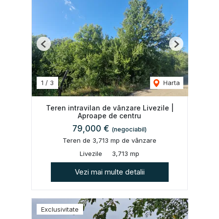
Previous
Next
1
/
3
Harta
Teren intravilan de vânzare Livezile |
Aproape de centru
79,000 €
(negociabil)
Teren de 3,713 mp de vânzare
Livezile
3,713 mp
Vezi mai multe detalii
Exclusivitate