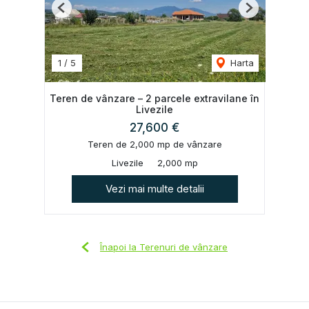
Previous
Next
1
/
5
Harta
Teren de vânzare – 2 parcele extravilane în
Livezile
27,600 €
Teren de 2,000 mp de vânzare
Livezile
2,000 mp
Vezi mai multe detalii
Înapoi la Terenuri de vânzare