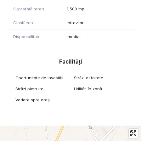
- liber de sarcini
Suprafață teren
1,500 mp
Terenul se vinde precum se prezinta in poze si reprezinta o
oportunitate de investitie!
Pentru mai multe detalii sau a aranja o vizita va stam la
Clasificare
Intravilan
dispozitie la numarul de telefon : 0749839689 , 0746918422
Echipa GFT Delta Office
Disponibilitate
Imediat
Facilități
Oportunitate de investiții
Străzi asfaltate
Străzi pietruite
Utilități în zonă
Vedere spre oraș