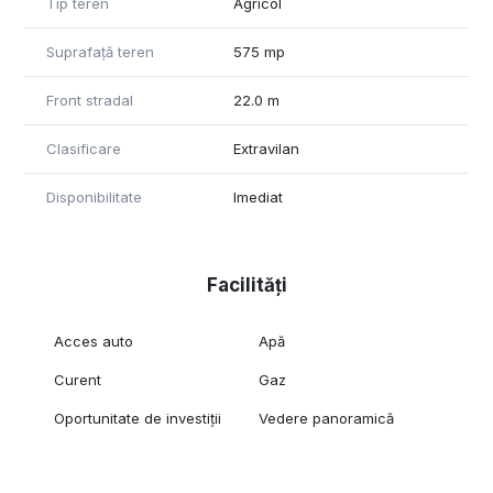
Florin Gaurean- consultant imobiliar
Tip teren
Agricol
Gft Delta Office
Suprafață teren
575 mp
Front stradal
22.0 m
Clasificare
Extravilan
Disponibilitate
Imediat
Facilități
Acces auto
Apă
Curent
Gaz
Oportunitate de investiții
Vedere panoramică