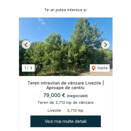
Te-ar putea interesa și:
Previous
Next
1
/
3
Harta
Teren intravilan de vânzare Livezile |
Aproape de centru
79,000 €
(negociabil)
Teren de 3,713 mp de vânzare
Livezile
3,713 mp
Vezi mai multe detalii