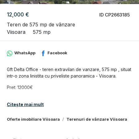
12,000 €
ID CP2663185
Teren de 575 mp de vânzare
Viisoara
575 mp
WhatsApp
Facebook
Gft Delta Office - teren extravilan de vanzare, 575 mp , situat
intr-o zona linistita cu priveliste panoramica - Viisoara.
Pret: 12000€
Utilități: apă, curent, gaz, langa teren, canalizae la
Citește mai mult
aproximativ 300 m
Contactează-ne acum pentru mai multe informații!
Oferte imobiliare Viisoara
Terenuri de vânzare Viisoara
Tel: 0749839689