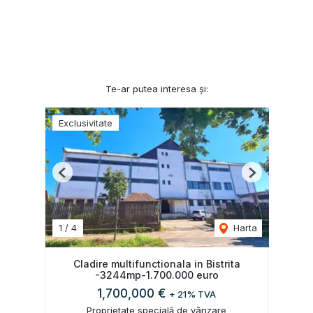
Te-ar putea interesa și:
Exclusivitate
Previous
Next
1
/
4
Harta
Cladire multifunctionala in Bistrita
-3244mp-1.700.000 euro
1,700,000 €
+ 21% TVA
Proprietate specială de vânzare