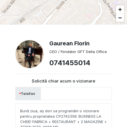
continuarea imediată a producției.
Pret:
13.900.000 € ( doar fabrica)
Există si opttiunea de a cumpara la pachet: societate
comerciala cu fabrica mentionata + Restaurant modern + 2
Gaurean Florin
magazine + teren intravilan ( zona mixta) - 9688 mp cu o
CEO / Fondator GFT Delta Office
cladire pe el de 500 mp.
Pentru vizionare și informații suplimentare, nu ezitați să ne
0741455014
contactați!
Solicită chiar acum o vizionare
Telefon