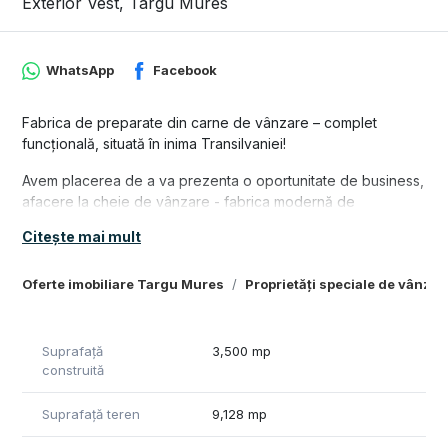
Exterior Vest, Targu Mures
WhatsApp
Facebook
Fabrica de preparate din carne de vânzare – complet
funcțională, situată în inima Transilvaniei!
Avem placerea de a va prezenta o oportunitate de business,
afacere la cheie de vânzare - fabrica modernă de
prelucrare a cărnii, complet echipată și operațională,
Citește mai mult
localizată strategic în inima Transilvaniei. Aceasta reprezintă
o oportunitate excelentă de investiție în industria alimentară.
Oferte imobiliare Targu Mures
Proprietăți speciale de vânza
Peste 30 de ani de activitate, cu contracte de distribuire in
toata tara si international .
Peste 100 de sortimente de produse în portofoliu.
Nr. angajati: 75
Suprafață
3,500 mp
construită
Compartimentare și facilități:
Suprafață teren
9,128 mp
• 6 camere de congelare
• 1 tunel de congelare