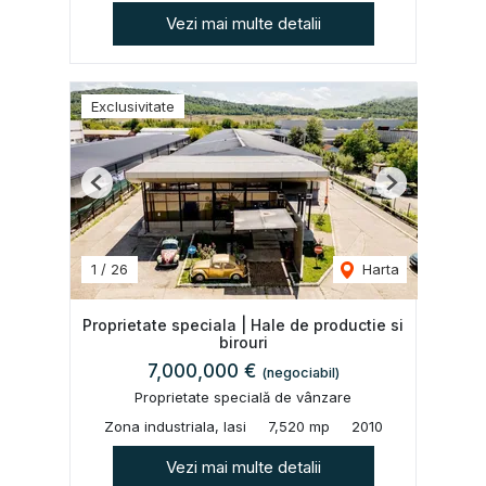
Vezi mai multe detalii
Exclusivitate
Previous
Next
1
/
26
Harta
Proprietate speciala | Hale de productie si
birouri
7,000,000 €
(negociabil)
Proprietate specială de vânzare
Zona industriala, Iasi
7,520 mp
2010
Vezi mai multe detalii