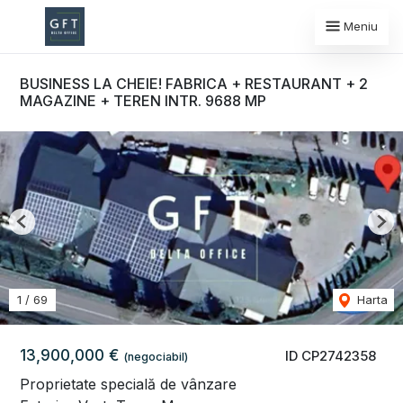
Meniu
BUSINESS LA CHEIE! FABRICA + RESTAURANT + 2
MAGAZINE + TEREN INTR. 9688 MP
Previous
Nex
1
/
69
Harta
13,900,000 €
ID CP2742358
(negociabil)
Proprietate specială de vânzare