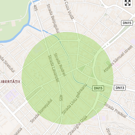
• 2 mașini de etichetat cu bandă
• 1 mașină de ambalat la caserolă
• 2 mașini de vidat
• 1 tanc de contracție pentru vid
• 1 mașină de spălat navete
• 3 imprimante pentru etichete
• 4 cântare industriale
Facilități suplimentare:
• Centrală fotovoltaică 125 KW pe clădirea principală
• Parc photovoltaic cu capacitate 200 kw ( pe teren)
• Stație de epurare a apei uzate
Flotă auto inclusă:
• 12 dube Mercedes Sprinter cu frig
• 10 autoturisme Dacia Logan
• 3 Volkswagen Polo
• 2 Renault Express
Această fabrică oferă toate condițiile necesare pentru