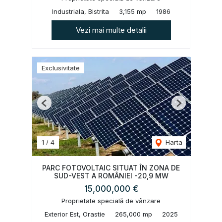
Industriala, Bistrita
3,155 mp
1986
Vezi mai multe detalii
Exclusivitate
Previous
Next
1
/
4
Harta
PARC FOTOVOLTAIC SITUAT ÎN ZONA DE
SUD-VEST A ROMÂNIEI -20,9 MW
15,000,000 €
Proprietate specială de vânzare
Exterior Est, Orastie
265,000 mp
2025